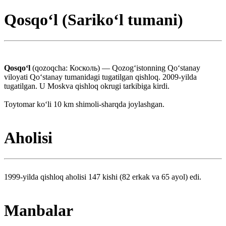
Qosqoʻl (Sarikoʻl tumani)
Qosqoʻl
(qozoqcha: Косколь) — Qozogʻistonning Qoʻstanay
viloyati Qoʻstanay tumanidagi tugatilgan qishloq. 2009-yilda
tugatilgan. U Moskva qishloq okrugi tarkibiga kirdi.
Toytomar koʻli 10 km shimoli-sharqda joylashgan.
Aholisi
1999-yilda qishloq aholisi 147 kishi (82 erkak va 65 ayol) edi.
Manbalar