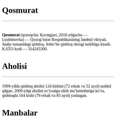
Qosmurat
Qosmurat
(qozoqcha: Қосмұрат, 2010-yilgacha —
Lyubimovka) — Qozogʻiston Respublikasining Jambul viloyati,
Jualiy tumanidagi qishloq. Jetitoʻbe qishloq okrugi tarkibiga kiradi.
KATO kodi — 314245300.
Aholisi
1999-yilda qishloq aholisi 124 kishini (72 erkak va 52 ayol) tashkil
qilgan. 2009-yilgi aholini roʻyxatga olish maʼlumotlariga koʻra,
qishloqda 164 kishi (79 erkak va 85 ayol) yashagan.
Manbalar