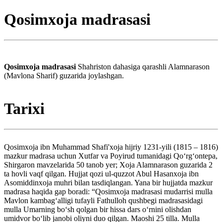
Qosimxoja madrasasi
Qosimxoja madrasasi
Shahriston dahasiga qarashli Alamnarason
(Mavlona Sharif) guzarida joylashgan.
Tarixi
Qosimxoja ibn Muhammad Shafi'xoja hijriy 1231-yili (1815 – 1816)
mazkur madrasa uchun Xutfar va Poyirud tumanidagi Qo‘rg‘ontepa,
Shirgaron mavzelarida 50 tanob yer; Xoja Alamnarason guzarida 2
ta hovli vaqf qilgan. Hujjat qozi ul-quzzot Abul Hasanxoja ibn
Asomiddinxoja muhri bilan tasdiqlangan. Yana bir hujjatda mazkur
madrasa haqida gap boradi: “Qosimxoja madrasasi mudarrisi mulla
Mavlon kambag‘alligi tufayli Fathulloh qushbegi madrasasidagi
mulla Umarning bo‘sh qolgan bir hissa dars o‘rnini olishdan
umidvor bo‘lib janobi oliyni duo qilgan. Maoshi 25 tilla. Mulla