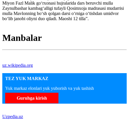
Miyon Fazl Malik go‘rxonasi hujralarida dars beruvchi mulla
Zaynulbashar kambag‘alligi tufayli Qosimxoja madrasasi mudarrisi
mulla Mavlonning bo‘sh qolgan darsi o‘rniga o‘tishdan umidvor
bo‘lib janobi oliyni duo qiladi. Maoshi 12 tilla”.
Manbalar
uz.wikipedia.org
TEZ YUK MARKAZ
Yuk markaz elonlari yuk yuborish va yuk tashish
Guruhga kirish
Uzpedia.uz