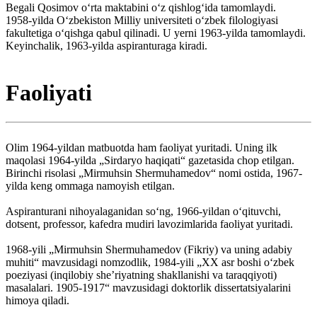
Begali Qosimov oʻrta maktabini oʻz qishlogʻida tamomlaydi.
1958-yilda Oʻzbekiston Milliy universiteti oʻzbek filologiyasi
fakultetiga oʻqishga qabul qilinadi. U yerni 1963-yilda tamomlaydi.
Keyinchalik, 1963-yilda aspiranturaga kiradi.
Faoliyati
Olim 1964-yildan matbuotda ham faoliyat yuritadi. Uning ilk
maqolasi 1964-yilda „Sirdaryo haqiqati“ gazetasida chop etilgan.
Birinchi risolasi „Mirmuhsin Shermuhamedov“ nomi ostida, 1967-
yilda keng ommaga namoyish etilgan.
Aspiranturani nihoyalaganidan soʻng, 1966-yildan oʻqituvchi,
dotsent, professor, kafedra mudiri lavozimlarida faoliyat yuritadi.
1968-yili „Mirmuhsin Shermuhamedov (Fikriy) va uning adabiy
muhiti“ mavzusidagi nomzodlik, 1984-yili „XX asr boshi oʻzbek
poeziyasi (inqilobiy sheʼriyatning shakllanishi va taraqqiyoti)
masalalari. 1905-1917“ mavzusidagi doktorlik dissertatsiyalarini
himoya qiladi.