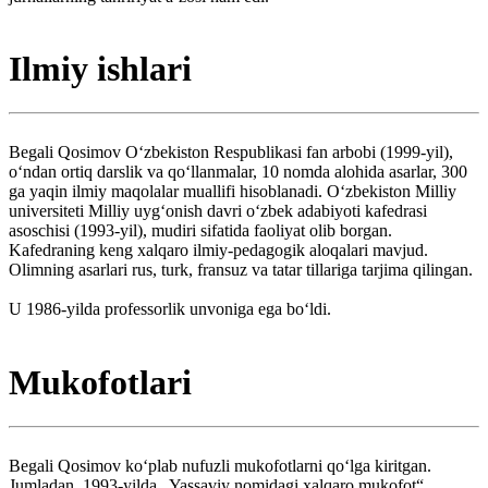
Ilmiy ishlari
Begali Qosimov Oʻzbekiston Respublikasi fan arbobi (1999-yil),
oʻndan ortiq darslik va qoʻllanmalar, 10 nomda alohida asarlar, 300
ga yaqin ilmiy maqolalar muallifi hisoblanadi. Oʻzbekiston Milliy
universiteti Milliy uygʻonish davri oʻzbek adabiyoti kafedrasi
asoschisi (1993-yil), mudiri sifatida faoliyat olib borgan.
Kafedraning keng xalqaro ilmiy-pedagogik aloqalari mavjud.
Olimning asarlari rus, turk, fransuz va tatar tillariga tarjima qilingan.
U 1986-yilda professorlik unvoniga ega boʻldi.
Mukofotlari
Begali Qosimov koʻplab nufuzli mukofotlarni qoʻlga kiritgan.
Jumladan, 1993-yilda „Yassaviy nomidagi xalqaro mukofot“