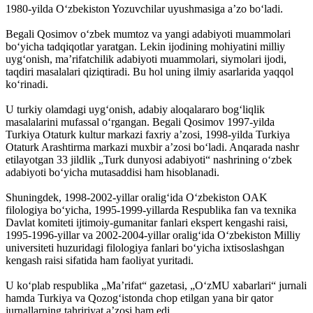
1980-yilda Oʻzbekiston Yozuvchilar uyushmasiga aʼzo boʻladi.
Begali Qosimov oʻzbek mumtoz va yangi adabiyoti muammolari
boʻyicha tadqiqotlar yaratgan. Lekin ijodining mohiyatini milliy
uygʻonish, maʼrifatchilik adabiyoti muammolari, siymolari ijodi,
taqdiri masalalari qiziqtiradi. Bu hol uning ilmiy asarlarida yaqqol
koʻrinadi.
U turkiy olamdagi uygʻonish, adabiy aloqalararo bogʻliqlik
masalalarini mufassal oʻrgangan. Begali Qosimov 1997-yilda
Turkiya Otaturk kultur markazi faxriy aʼzosi, 1998-yilda Turkiya
Otaturk Arashtirma markazi muxbir aʼzosi boʻladi. Anqarada nashr
etilayotgan 33 jildlik „Turk dunyosi adabiyoti“ nashrining oʻzbek
adabiyoti boʻyicha mutasaddisi ham hisoblanadi.
Shuningdek, 1998-2002-yillar oraligʻida Oʻzbekiston OAK
filologiya boʻyicha, 1995-1999-yillarda Respublika fan va texnika
Davlat komiteti ijtimoiy-gumanitar fanlari ekspert kengashi raisi,
1995-1996-yillar va 2002-2004-yillar oraligʻida Oʻzbekiston Milliy
universiteti huzuridagi filologiya fanlari boʻyicha ixtisoslashgan
kengash raisi sifatida ham faoliyat yuritadi.
U koʻplab respublika „Maʼrifat“ gazetasi, „OʻzMU xabarlari“ jurnali
hamda Turkiya va Qozogʻistonda chop etilgan yana bir qator
jurnallarning tahririyat aʼzosi ham edi.