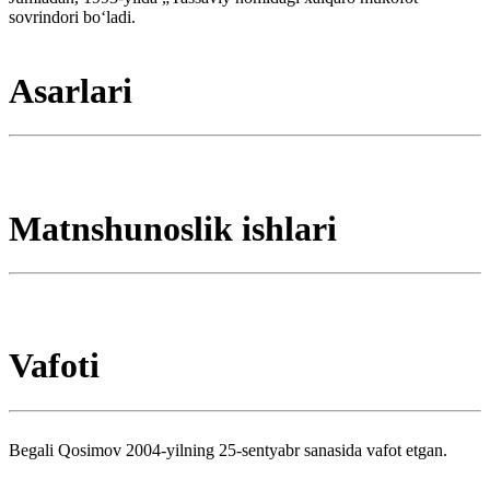
sovrindori boʻladi.
Asarlari
Matnshunoslik ishlari
Vafoti
Begali Qosimov 2004-yilning 25-sentyabr sanasida vafot etgan.