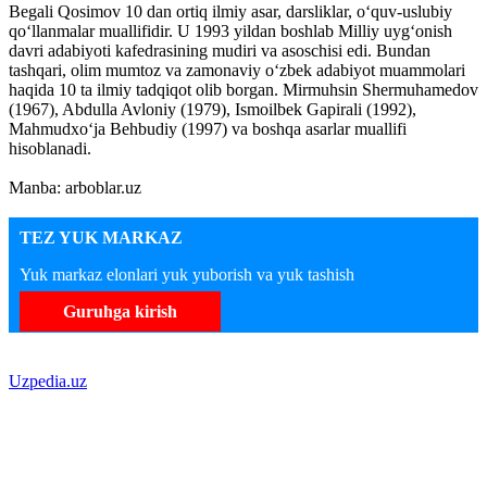
Begali Qosimov 10 dan ortiq ilmiy asar, darsliklar, o‘quv-uslubiy
qo‘llanmalar muallifidir. U 1993 yildan boshlab Milliy uyg‘onish
davri adabiyoti kafedrasining mudiri va asoschisi edi. Bundan
tashqari, olim mumtoz va zamonaviy o‘zbek adabiyot muammolari
haqida 10 ta ilmiy tadqiqot olib borgan. Mirmuhsin Shermuhamedov
(1967), Abdulla Avloniy (1979), Ismoilbek Gapirali (1992),
Mahmudxo‘ja Behbudiy (1997) va boshqa asarlar muallifi
hisoblanadi.
Manba: arboblar.uz
TEZ YUK MARKAZ
Yuk markaz elonlari yuk yuborish va yuk tashish
Guruhga kirish
Uzpedia.uz