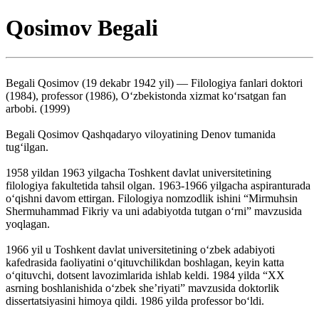
Qosimov Begali
Begali Qosimov (19 dekabr 1942 yil) — Filologiya fanlari doktori
(1984), professor (1986), O‘zbekistonda xizmat ko‘rsatgan fan
arbobi. (1999)
Begali Qosimov Qashqadaryo viloyatining Denov tumanida
tug‘ilgan.
1958 yildan 1963 yilgacha Toshkent davlat universitetining
filologiya fakultetida tahsil olgan. 1963-1966 yilgacha aspiranturada
o‘qishni davom ettirgan. Filologiya nomzodlik ishini “Mirmuhsin
Shermuhammad Fikriy va uni adabiyotda tutgan o‘rni” mavzusida
yoqlagan.
1966 yil u Toshkent davlat universitetining o‘zbek adabiyoti
kafedrasida faoliyatini o‘qituvchilikdan boshlagan, keyin katta
o‘qituvchi, dotsent lavozimlarida ishlab keldi. 1984 yilda “XX
asrning boshlanishida o‘zbek she’riyati” mavzusida doktorlik
dissertatsiyasini himoya qildi. 1986 yilda professor bo‘ldi.