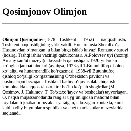
Qosimjonov Olimjon
Olimjon Qosimjonov
(1878 - Toshkent — 1952) — naqqosh usta,
Toshkent naqqoshligining yirik vakili. Hunarni usta Sheralixoʻja
Hasanovdan oʻrgangan; u bilan birga ishlab knyazʼ Romanov saroyi
(hozirgi Tashqi ishlar vazirligi qabulxonasi), A.Polovsev uyi (hozirgi
Amaliy sanʼat muzeyi)ni bezashda qatnashgan. 1920-yillardan
koʻpgina jamoat binolari (ayniqsa, 1923-yil 1-Butunittifoq qishloq
xoʻjaligi va hunarmandlik koʻrgazmasi; 1938-yil Butunittifoq
qishloq xoʻjaligi koʻrgazmasining Oʻzbekiston paviloni va
boshqalar)ni bezagan. Toshkent badiiy oʻquv ishlab chiqarish
kombinatida naqqosh-instruktor boʻlib koʻplab shogirdlar (M.
Qosimov, J. Hakimov, T. Toʻxtaxoʻjayev va boshqalar) tayyorlagan.
Q. naqsh mujassamotlarida ranglar uygʻunligidan mahorat bilan
foydalanib jozibador bezaklar yaratgan; u bezagan xontaxta, kursi
kabi badiiy buyumlar respublika va chet mamlakatlar muzeylarida
saqlanadi.