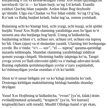
Burjlarning o‘rni va ketma-ketligini Yusuf Xos Hojib quyidagicha
tasvirlaydi: Qo‘zi — ko‘klam burji, so‘ng Ud keladi. Erandiz
yulduzi Quchiq bilan yaqindir. Arslon bilan Bug‘doyboshi
qo‘shnidir. Ulgu esa Chadan va Yoy bilan eshdir. So‘ng O‘g‘laq,
Ko‘nak va Baliq burjlari keladi, bular tug‘sa, osmon yorishadi.
Bularning uchi ko‘klamgi burj, uchi yozgi, uchi kuzgi, uchi qishki
burjdir. Yusuf Xos Hojib olamning yaralishiga asos bo‘lgan to‘rt
unsurni ana shu burjlarga bog‘laydi. Uning ta’kidlashicha,
burjlarning uchtasi o‘t, uchtasi suv, uchtasi yel, uchtasi esa tuproq
bo‘ldi. Olam (ajun) va el shulardan yaraldi. Ularning biri boshqasiga
yovdir. Bu o‘rinda: “o‘t — suv”, “el — tuproq” qarama-qarshiligi
nazarda tutilmoqda. Shundan olamning yaralishidagi ziddiyat
qonuni yuzaga chiqadi. Shoirning badiiy talqiniga ko‘ra, Tangri
yovga yovni yo‘lladi (davosini qildi) va o‘rtadagi adovatni kesdi.
Buning oqibatida qorishmaydigan yovlar o‘zaro yaqinlashdi,
ko‘rishmaydigan yovlar orasidan o‘ch ko‘tarildi.
Shoir to‘rt unsur birligini yer va ko‘kdagi jismlarda ko‘radi.
Dostonga kiritilgan maktublarning biridagi hamdda shunday
deyilgan:
Yusuf Xos Hojibning ta’kidlashicha, “evran” [ya’ni, falak] doim
evriladi[muttasil aylanadi], “tezginch” [ya’ni, Yer kurrasi]
tezginadi[charx urib turadi]. Muallif Ollohga hamd o‘qir ekan,