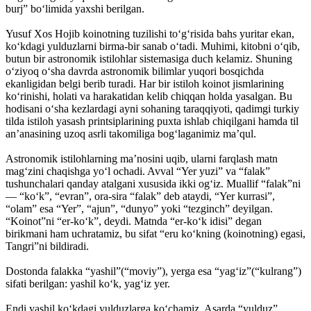
burj” bo‘limida yaxshi berilgan.
Yusuf Xos Hojib koinotning tuzilishi to‘g‘risida bahs yuritar ekan,
ko‘kdagi yulduzlarni birma-bir sanab o‘tadi. Muhimi, kitobni o‘qib,
butun bir astronomik istilohlar sistemasiga duch kelamiz. Shuning
o‘ziyoq o‘sha davrda astronomik bilimlar yuqori bosqichda
ekanligidan belgi berib turadi. Har bir istiloh koinot jismlarining
ko‘rinishi, holati va harakatidan kelib chiqqan holda yasalgan. Bu
hodisani o‘sha kezlardagi ayni sohaning taraqqiyoti, qadimgi turkiy
tilda istiloh yasash printsiplarining puxta ishlab chiqilgani hamda til
an’anasining uzoq asrli takomiliga bog‘laganimiz ma’qul.
Astronomik istilohlarning ma’nosini uqib, ularni farqlash matn
mag‘zini chaqishga yo‘l ochadi. Avval “Yer yuzi” va “falak”
tushunchalari qanday atalgani xususida ikki og‘iz. Muallif “falak”ni
— “ko‘k”, “evran”, ora-sira “falak” deb ataydi, “Yer kurrasi”,
“olam” esa “Yer”, “ajun”, “dunyo” yoki “tezginch” deyilgan.
“Koinot”ni “er-ko‘k”, deydi. Matnda “er-ko‘k idisi” degan
birikmani ham uchratamiz, bu sifat “eru ko‘kning (koinotning) egasi,
Tangri”ni bildiradi.
Dostonda falakka “yashil”(“moviy”), yerga esa “yag‘iz”(“kulrang”)
sifati berilgan: yashil ko‘k, yag‘iz yer.
Endi yashil ko‘kdagi yulduzlarga ko‘chamiz. Asarda “yulduz”