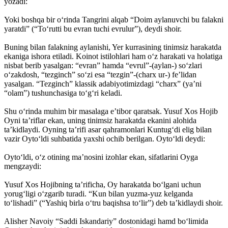
yozadi:
Yoki boshqa bir o‘rinda Tangrini alqab “Doim aylanuvchi bu falakni
yaratdi” (“To‘rutti bu evran tuchi evrulur”), deydi shoir.
Buning bilan falakning aylanishi, Yer kurrasining tinimsiz harakatda
ekaniga ishora etiladi. Koinot istilohlari ham o‘z harakati va holatiga
nisbat berib yasalgan: “evran” hamda “evrul”-(aylan-) so‘zlari
o‘zakdosh, “tezginch” so‘zi esa “tezgin”-(charx ur-) fe’lidan
yasalgan. “Tezginch” klassik adabiyotimizdagi “charx” (ya’ni
“olam”) tushunchasiga to‘g‘ri keladi.
Shu o‘rinda muhim bir masalaga e’tibor qaratsak. Yusuf Xos Hojib
Oyni ta’riflar ekan, uning tinimsiz harakatda ekanini alohida
ta’kidlaydi. Oyning ta’rifi asar qahramonlari Kuntug‘di elig bilan
vazir Oyto‘ldi suhbatida yaxshi ochib berilgan. Oyto‘ldi deydi:
Oyto‘ldi, o‘z otining ma’nosini izohlar ekan, sifatlarini Oyga
mengzaydi:
Yusuf Xos Hojibning ta’rificha, Oy harakatda bo‘lgani uchun
yorug‘ligi o‘zgarib turadi. “Kun bilan yuzma-yuz kelganda
to‘lishadi” (“Yashiq birla o‘tru baqishsa to‘lir”) deb ta’kidlaydi shoir.
Alisher Navoiy “Saddi Iskandariy” dostonidagi hamd bo‘limida