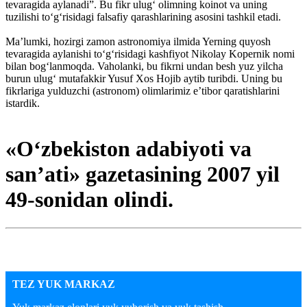
tevaragida aylanadi”. Bu fikr ulug‘ olimning koinot va uning
tuzilishi to‘g‘risidagi falsafiy qarashlarining asosini tashkil etadi.
Ma’lumki, hozirgi zamon astronomiya ilmida Yerning quyosh
tevaragida aylanishi to‘g‘risidagi kashfiyot Nikolay Kopernik nomi
bilan bog‘lanmoqda. Vaholanki, bu fikrni undan besh yuz yilcha
burun ulug‘ mutafakkir Yusuf Xos Hojib aytib turibdi. Uning bu
fikrlariga yulduzchi (astronom) olimlarimiz e’tibor qaratishlarini
istardik.
«O‘zbekiston adabiyoti va
san’ati» gazetasining 2007 yil
49-sonidan olindi.
TEZ YUK MARKAZ