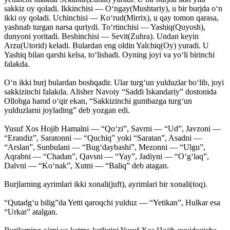
sakkiz oy qoladi. Ikkinchisi — O‘ngay(Mushtariy), u bir burjda o‘n
ikki oy qoladi. Uchinchisi — Ko‘rud(Mirrix), u qay tomon qarasa,
yashnab turgan narsa quriydi. To‘rtinchisi — Yashiq(Quyosh),
dunyoni yoritadi. Beshinchisi — Sevit(Zuhra). Undan keyin
Arzu(Utorid) keladi. Bulardan eng oldin Yalchiq(Oy) yuradi. U
Yashiq bilan qarshi kelsa, to‘lishadi. Oyning joyi va yo‘li birinchi
falakda.
O‘n ikki burj bulardan boshqadir. Ular turg‘un yulduzlar bo‘lib, joyi
sakkizinchi falakda. Alisher Navoiy “Saddi Iskandariy” dostonida
Ollohga hamd o‘qir ekan, “Sakkizinchi gumbazga turg‘un
yulduzlarni joylading” deb yozgan edi.
Yusuf Xos Hojib Hamalni — “Qo‘zi”, Savrni — “Ud”, Javzoni —
“Erandiz”, Saratonni — “Quchiq” yoki “Saratan”, Asadni —
“Arslan”, Sunbulani — “Bug‘daybashi”, Mezonni — “Ulgu”,
Aqrabni — “Chadan”, Qavsni — “Yay”, Jadiyni — “O‘g‘laq”,
Dalvni — “Ko‘nak”, Xutni — “Baliq” deb atagan.
Burjlarning ayrimlari ikki xonali(juft), ayrimlari bir xonali(toq).
“Qutadg‘u bilig”da Yetti qaroqchi yulduz — “Yetikan”, Hulkar esa
“Urkar” atalgan.