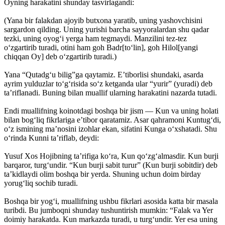
Oyning harakatini shunday tasvirlagandi:
(Yana bir falakdan ajoyib butxona yaratib, uning yashovchisini
sargardon qilding. Uning yurishi barcha sayyoralardan shu qadar
tezki, uning oyog‘i yerga ham tegmaydi. Manzilini tez-tez
o‘zgartirib turadi, otini ham goh Badr[to‘lin], goh Hilol[yangi
chiqqan Oy] deb o‘zgartirib turadi.)
Yana “Qutadg‘u bilig”ga qaytamiz. E’tiborlisi shundaki, asarda
ayrim yulduzlar to‘g‘risida so‘z ketganda ular “yurir” (yuradi) deb
ta’riflanadi. Buning bilan muallif ularning harakatini nazarda tutadi.
Endi muallifning koinotdagi boshqa bir jism — Kun va uning holati
bilan bog‘liq fikrlariga e’tibor qaratamiz. Asar qahramoni Kuntug‘di,
o‘z ismining ma’nosini izohlar ekan, sifatini Kunga o‘xshatadi. Shu
o‘rinda Kunni ta’riflab, deydi:
Yusuf Xos Hojibning ta’rifiga ko‘ra, Kun qo‘zg‘almasdir. Kun burji
barqaror, turg‘undir. “Kun burji sabit turur” (Kun burji sobitdir) deb
ta’kidlaydi olim boshqa bir yerda. Shuning uchun doim birday
yorug‘liq sochib turadi.
Boshqa bir yog‘i, muallifning ushbu fikrlari asosida katta bir masala
turibdi. Bu jumboqni shunday tushuntirish mumkin: “Falak va Yer
doimiy harakatda. Kun markazda turadi, u turg‘undir. Yer esa uning