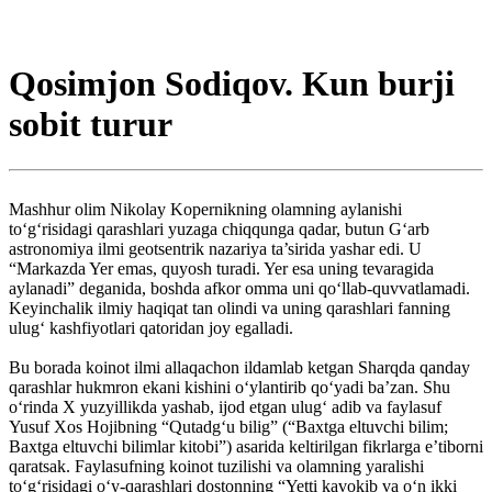
Qosimjon Sodiqov. Kun burji
sobit turur
Mashhur olim Nikolay Kopernikning olamning aylanishi
to‘g‘risidagi qarashlari yuzaga chiqqunga qadar, butun G‘arb
astronomiya ilmi geotsentrik nazariya ta’sirida yashar edi. U
“Markazda Yer emas, quyosh turadi. Yer esa uning tevaragida
aylanadi” deganida, boshda afkor omma uni qo‘llab-quvvatlamadi.
Keyinchalik ilmiy haqiqat tan olindi va uning qarashlari fanning
ulug‘ kashfiyotlari qatoridan joy egalladi.
Bu borada koinot ilmi allaqachon ildamlab ketgan Sharqda qanday
qarashlar hukmron ekani kishini o‘ylantirib qo‘yadi ba’zan. Shu
o‘rinda X yuzyillikda yashab, ijod etgan ulug‘ adib va faylasuf
Yusuf Xos Hojibning “Qutadg‘u bilig” (“Baxtga eltuvchi bilim;
Baxtga eltuvchi bilimlar kitobi”) asarida keltirilgan fikrlarga e’tiborni
qaratsak. Faylasufning koinot tuzilishi va olamning yaralishi
to‘g‘risidagi o‘y-qarashlari dostonning “Yetti kavokib va o‘n ikki