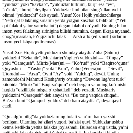
“yulduz” yoki “kavkab”, “yulduzlar turkumi, burj” esa “ev”,
“o‘kak”, “buruj” deyilgan. Yulduzlar ilmi bilan shug‘ullanuvchi
olimni “yulduzchi” deb aytadi. Yusuf Xos Hojib yulduzchilarga
“Yetti qat falakning sirlarini yerda yotgan xaschalik bilib ol” (“Yeti
qat falakni yatur yamcha tut”) degan talabni qo‘yadi. Buning bilan
inson yetti falakning sirinigina bilishi mumkin, degan fikrga tayanadi
chog‘i(masalan, to‘qqizinchi falak — Arsh a’lo (ediz arsh) sirlarini
inson yechishga qodir emas).
Yusuf Xos Hojib yetti yulduzni shunday ataydi: Zuhal(Saturn)
yulduzini “Sekantir”, Mushtariy(Yupiter) yulduzini — “O‘ngay”
yoki “Qaraqush”, Mirrix(Mars)ni — “Ko‘rud” yoki “Baqirso‘quna”,
Quyoshni — “Yashiq” yoki “Kun”, Zuhra(Venera)ni — “Sevit”,
Utorudni — “Arzu”, Oyni “Ay” yoki “Yalchiq”, deydi. Uning
zamondoshi Mahmud Koshg‘ariy o‘zining “Devonu lug‘otit turk”
kitobida “Mirrix”ni “Baqirso‘qum” deb bergan va uning ko‘rinishi
haqida “qizillikda misga o‘xshatiladi” deb yozadi. Mushtariy
yulduzini “Qaraqush” deb ataydi va “Bu tong vaqtida chiqadi.
Ba’zan buni “Qaraqush yulduz” deb ham ataydilar”, deya qayd
etadi.
“Qutadg‘u bilig”da yulduzlarning holati va o‘rni ham yaxshi
berilgan. Ularning ba’zilari yuqori, ba’zisi quyi. Yulduzlar ushbu
ketma-ketlikda yettita falakka joylashadi. Bulardan eng ustda, ya’ni
yettinchi falakda Sekantir(Zuhal) yuradi. U bir burjda ikki yilu