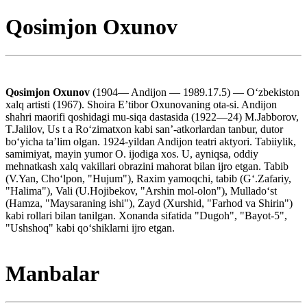
Qosimjon Oxunov
Qosimjon Oxunov
(1904— Andijon — 1989.17.5) — Oʻzbekiston
xalq artisti (1967). Shoira Eʼtibor Oxunovaning ota-si. Andijon
shahri maorifi qoshidagi mu-siqa dastasida (1922—24) M.Jabborov,
T.Jalilov, Us t a Roʻzimatxon kabi sanʼ-atkorlardan tanbur, dutor
boʻyicha taʼlim olgan. 1924-yildan Andijon teatri aktyori. Tabiiylik,
samimiyat, mayin yumor O. ijodiga xos. U, ayniqsa, oddiy
mehnatkash xalq vakillari obrazini mahorat bilan ijro etgan. Tabib
(V.Yan, Choʻlpon, "Hujum"), Raxim yamoqchi, tabib (Gʻ.Zafariy,
"Halima"), Vali (U.Hojibekov, "Arshin mol-olon"), Mulladoʻst
(Hamza, "Maysaraning ishi"), Zayd (Xurshid, "Farhod va Shirin")
kabi rollari bilan tanilgan. Xonanda sifatida "Dugoh", "Bayot-5",
"Ushshoq" kabi qoʻshiklarni ijro etgan.
Manbalar