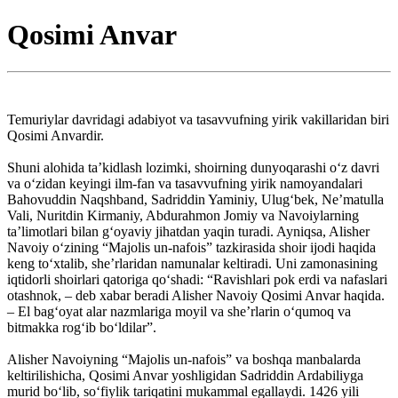
Qosimi Anvar
Temuriylar davridagi adabiyot va tasavvufning yirik vakillaridan biri
Qosimi Anvardir.
Shuni alohida taʼkidlash lozimki, shoirning dunyoqarashi oʻz davri
va oʻzidan keyingi ilm-fan va tasavvufning yirik namoyandalari
Bahovuddin Naqshband, Sadriddin Yaminiy, Ulugʻbek, Neʼmatulla
Vali, Nuritdin Kirmaniy, Abdurahmon Jomiy va Navoiylarning
taʼlimotlari bilan gʻoyaviy jihatdan yaqin turadi. Ayniqsa, Alisher
Navoiy oʻzining “Majolis un-nafois” tazkirasida shoir ijodi haqida
keng toʻxtalib, sheʼrlaridan namunalar keltiradi. Uni zamonasining
iqtidorli shoirlari qatoriga qoʻshadi: “Ravishlari pok erdi va nafaslari
otashnok, – deb xabar beradi Alisher Navoiy Qosimi Anvar haqida.
– El bagʻoyat alar nazmlariga moyil va sheʼrlarin oʻqumoq va
bitmakka rogʻib boʻldilar”.
Alisher Navoiyning “Majolis un-nafois” va boshqa manbalarda
keltirilishicha, Qosimi Anvar yoshligidan Sadriddin Ardabiliyga
murid boʻlib, soʻfiylik tariqatini mukammal egallaydi. 1426 yili