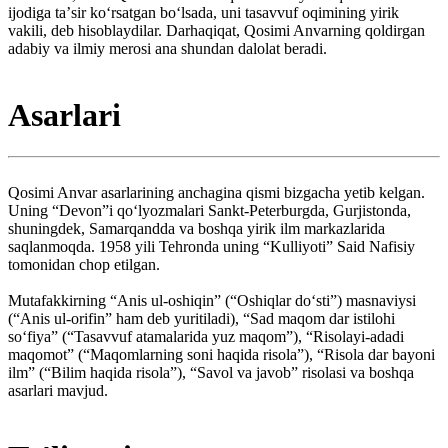
ijodiga taʼsir koʻrsatgan boʻlsada, uni tasavvuf oqimining yirik
vakili, deb hisoblaydilar. Darhaqiqat, Qosimi Anvarning qoldirgan
adabiy va ilmiy merosi ana shundan dalolat beradi.
Asarlari
Qosimi Anvar asarlarining anchagina qismi bizgacha yetib kelgan.
Uning “Devon”i qoʻlyozmalari Sankt-Peterburgda, Gurjistonda,
shuningdek, Samarqandda va boshqa yirik ilm markazlarida
saqlanmoqda. 1958 yili Tehronda uning “Kulliyoti” Said Nafisiy
tomonidan chop etilgan.
Mutafakkirning “Anis ul-oshiqin” (“Oshiqlar doʻsti”) masnaviysi
(“Anis ul-orifin” ham deb yuritiladi), “Sad maqom dar istilohi
soʻfiya” (“Tasavvuf atamalarida yuz maqom”), “Risolayi-adadi
maqomot” (“Maqomlarning soni haqida risola”), “Risola dar bayoni
ilm” (“Bilim haqida risola”), “Savol va javob” risolasi va boshqa
asarlari mavjud.