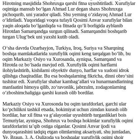
Hirotning masjidida Shohruxga qarshi fitna uyushtiriladi. Xurufiylar
oqimiga mansub boʻlgan Ahmad Lur degan shaxs Shohruxga
pichoqurib, uni yarador qiladi. Shu yerning oʻzidayoq Ahmad Lur
oʻldiriladi. Yuqoridagi voqea tufayli Qosimi Anvar xurufiylar bilan
yaqin aloqada boʻlganliqda va fitnada qoʻli borligida ayblanib
Hirotdan Samarqandga surgun qilinadi. Samarqandni boshqarib
turgan Ulugʻbek uni yaxshi kutib oladi.
Oʻsha davrda Ozarbayjon, Turkiya, Iroq, Suriya va Sharqning
boshqa mamlakatlarida xurufiylik oqimi keng tarqalgan boʻlib, bu
oqim Markaziy Osiyo va Xurosanda, ayniqsa, Samarqand va
Hirotda oz boʻlsada mavjud edi. Xurufiylik oqimi harflarni
ilohiylashtirib, kishilarni obyektiv dunyo, harflar va xudoni idrok
qilishga chaqiradilar. Bu esa boshqalarning fikricha, dinni obroʻsini
tushirar edi. Xurufiylar shahar kambagʻallari va hunarmandlarining
manfaatini himoya qilib, zoʻravonlik, jabrzulm, zodagonlarning
oʻzboshimchaligiga qarshi kurash olib bordilar.
Markaziy Osiyo va Xurosonda bu oqim tarafdorlari, garchi ular
koʻpchilikni tashkil etsada, hokimiyat uchun zimdan kurash olib
bordilar, har xil fitna va gʻalayonlar uyushtirib turganliklari bois
Temuriylar, ayniqsa, Shohrux va boshqa hokimlar xurufiylik oqimi
tarafdorlarini taʼqib ostiga olganlar. Qosimi Anvar ijodi va
dunyoqarashini tadqiq etgan olimlarning aksariyati, shu jumladan,
Ye. Braun, 3. A. Qulizoda va boshqalar xurufiylik oqimi shoir