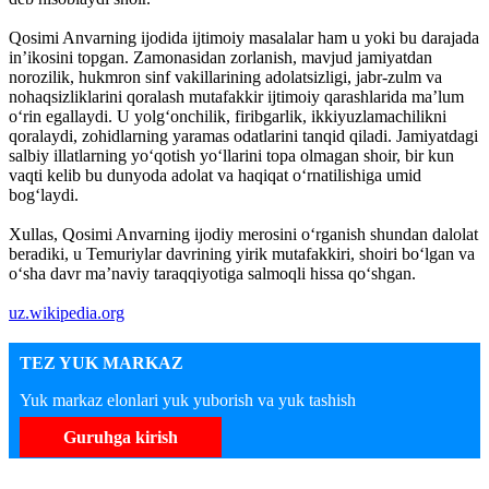
Qosimi Anvarning ijodida ijtimoiy masalalar ham u yoki bu darajada
inʼikosini topgan. Zamonasidan zorlanish, mavjud jamiyatdan
norozilik, hukmron sinf vakillarining adolatsizligi, jabr-zulm va
nohaqsizliklarini qoralash mutafakkir ijtimoiy qarashlarida maʼlum
oʻrin egallaydi. U yolgʻonchilik, firibgarlik, ikkiyuzlamachilikni
qoralaydi, zohidlarning yaramas odatlarini tanqid qiladi. Jamiyatdagi
salbiy illatlarning yoʻqotish yoʻllarini topa olmagan shoir, bir kun
vaqti kelib bu dunyoda adolat va haqiqat oʻrnatilishiga umid
bogʻlaydi.
Xullas, Qosimi Anvarning ijodiy merosini oʻrganish shundan dalolat
beradiki, u Temuriylar davrining yirik mutafakkiri, shoiri boʻlgan va
oʻsha davr maʼnaviy taraqqiyotiga salmoqli hissa qoʻshgan.
uz.wikipedia.org
TEZ YUK MARKAZ
Yuk markaz elonlari yuk yuborish va yuk tashish
Guruhga kirish