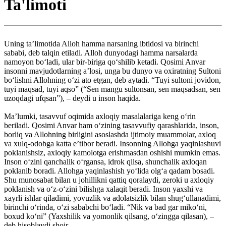
Ta'limoti
Uning taʼlimotida Alloh hamma narsaning ibtidosi va birinchi
sababi, deb talqin etiladi. Alloh dunyodagi hamma narsalarda
namoyon boʻladi, ular bir-biriga qoʻshilib ketadi. Qosimi Anvar
insonni mavjudotlarning aʼlosi, unga bu dunyo va oxiratning Sultoni
boʻlishni Allohning oʻzi ato etgan, deb aytadi. “Tuyi sultoni jovidon,
tuyi maqsad, tuyi aqso” (“Sen mangu sultonsan, sen maqsadsan, sen
uzoqdagi ufqsan”), – deydi u inson haqida.
Maʼlumki, tasavvuf oqimida axloqiy masalalariga keng oʻrin
beriladi. Qosimi Anvar ham oʻzining tasavvufiy qarashlarida, inson,
borliq va Allohning birligini asoslashda ijtimoiy muammolar, axloq
va xulq-odobga katta eʼtibor beradi. Insonning Allohga yaqinlashuvi
poklanishsiz, axloqiy kamolotga erishmasdan oshishi mumkin emas.
Inson oʻzini qanchalik oʻrgansa, idrok qilsa, shunchalik axloqan
poklanib boradi. Allohga yaqinlashish yoʻlida olgʻa qadam bosadi.
Shu munosabat bilan u johillikni qattiq qoralaydi, zeroki u axloqiy
poklanish va oʻz-oʻzini bilishga xalaqit beradi. Inson yaxshi va
xayrli ishlar qiladimi, yovuzlik va adolatsizlik bilan shugʻullanadimi,
birinchi oʻrinda, oʻzi sababchi boʻladi. “Nik va bad gar mikoʻni,
boxud koʻni” (Yaxshilik va yomonlik qilsang, oʻzingga qilasan), –
deb hisoblaydi shoir.