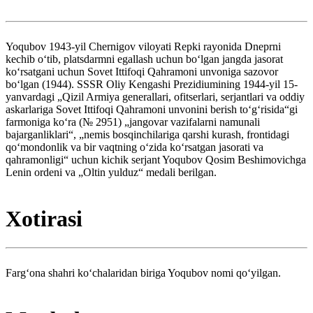
Yoqubov 1943-yil Chernigov viloyati Repki rayonida Dneprni
kechib oʻtib, platsdarmni egallash uchun boʻlgan jangda jasorat
koʻrsatgani uchun Sovet Ittifoqi Qahramoni unvoniga sazovor
boʻlgan (1944). SSSR Oliy Kengashi Prezidiumining 1944-yil 15-
yanvardagi „Qizil Armiya generallari, ofitserlari, serjantlari va oddiy
askarlariga Sovet Ittifoqi Qahramoni unvonini berish toʻgʻrisida“gi
farmoniga koʻra (№ 2951) „jangovar vazifalarni namunali
bajarganliklari“, „nemis bosqinchilariga qarshi kurash, frontidagi
qo‘mondonlik va bir vaqtning o‘zida ko‘rsatgan jasorati va
qahramonligi“ uchun kichik serjant Yoqubov Qosim Beshimovichga
Lenin ordeni va „Oltin yulduz“ medali berilgan.
Xotirasi
Fargʻona shahri koʻchalaridan biriga Yoqubov nomi qoʻyilgan.