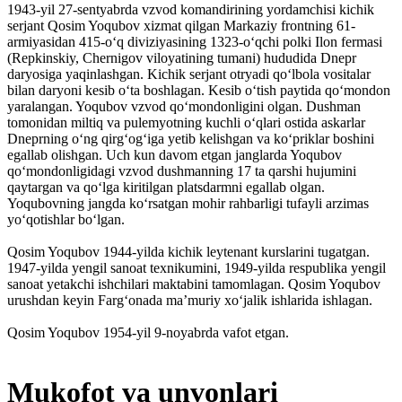
1943-yil 27-sentyabrda vzvod komandirining yordamchisi kichik
serjant Qosim Yoqubov xizmat qilgan Markaziy frontning 61-
armiyasidan 415-oʻq diviziyasining 1323-oʻqchi polki Ilon fermasi
(Repkinskiy, Chernigov viloyatining tumani) hududida Dnepr
daryosiga yaqinlashgan. Kichik serjant otryadi qo‘lbola vositalar
bilan daryoni kesib oʻta boshlagan. Kesib oʻtish paytida qoʻmondon
yaralangan. Yoqubov vzvod qoʻmondonligini olgan. Dushman
tomonidan miltiq va pulemyotning kuchli oʻqlari ostida askarlar
Dneprning oʻng qirgʻogʻiga yetib kelishgan va koʻpriklar boshini
egallab olishgan. Uch kun davom etgan janglarda Yoqubov
qo‘mondonligidagi vzvod dushmanning 17 ta qarshi hujumini
qaytargan va qo‘lga kiritilgan platsdarmni egallab olgan.
Yoqubovning jangda koʻrsatgan mohir rahbarligi tufayli arzimas
yo‘qotishlar bo‘lgan.
Qosim Yoqubov 1944-yilda kichik leytenant kurslarini tugatgan.
1947-yilda yengil sanoat texnikumini, 1949-yilda respublika yengil
sanoat yetakchi ishchilari maktabini tamomlagan. Qosim Yoqubov
urushdan keyin Fargʻonada maʼmuriy xoʻjalik ishlarida ishlagan.
Qosim Yoqubov 1954-yil 9-noyabrda vafot etgan.
Mukofot va unvonlari