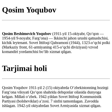
Qosim Yoqubov
Qosim Beshimovich Yoqubov
(1911-yil 15-oktyabr, Qoʻqon —
1954-yil 9-noyabr, Fargʻona) — Ikkinchi jahon urushi qatnashchisi,
kichik leytenant. Sovet Ittifoqi Qahramoni (1944), 1323-oʻqchi polki
(Markaziy front, 61-armiyaning 415-oʻqchi diviziyasi) vzvod
komandiri yordamchisi boʻlib xizmat qilgan.
Tarjimai holi
Qosim Yoqubov 1911-yil 2 (15) oktyabrda Oʻzbekistonning hozirgi
Fargʻona viloyati Qoʻqon shahrida dehqonlar oilasida dunyoga
kelgan. Millati oʻzbek. 1942-yildan Sovet Ittifoqi Kommunistik
Partiyasi (bolsheviklar) aʼzosi. 7 sinfni tamomlagan. Zavodda
ishlagan. 1942-yil oktyabrdan Sovet Armiyasida xizmat qilgan.