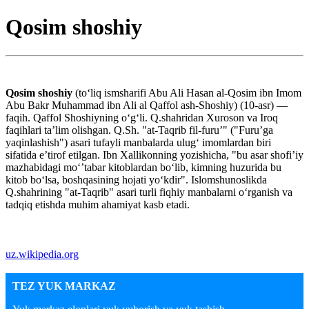
Qosim shoshiy
Qosim shoshiy
(toʻliq ismsharifi Abu Ali Hasan al-Qosim ibn Imom
Abu Bakr Muhammad ibn Ali al Qaffol ash-Shoshiy) (10-asr) —
faqih. Qaffol Shoshiyning oʻgʻli. Q.shahridan Xuroson va Iroq
faqihlari taʼlim olishgan. Q.Sh. "at-Taqrib fil-furuʼ" ("Furuʼga
yaqinlashish") asari tufayli manbalarda ulugʻ imomlardan biri
sifatida eʼtirof etilgan. Ibn Xallikonning yozishicha, "bu asar shofiʼiy
mazhabidagi moʻʼtabar kitoblardan boʻlib, kimning huzurida bu
kitob boʻlsa, boshqasining hojati yoʻkdir". Islomshunoslikda
Q.shahrining "at-Taqrib" asari turli fiqhiy manbalarni oʻrganish va
tadqiq etishda muhim ahamiyat kasb etadi.
uz.wikipedia.org
TEZ YUK MARKAZ