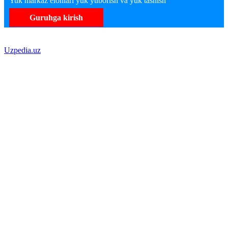
Yuk markaz elonlari yuk yuborish va yuk tashish
Guruhga kirish
Uzpedia.uz