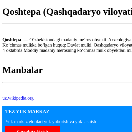
Qoshtepa (Qashqadaryo viloyat
Qoshtepa
— Oʻzbekistondagi madaniy meʼros obyekti. Arxeologiya y
Koʻchmas mulkka boʻlgan huquq: Davlat mulki. Qashqadaryo viloyati
4-oktabrda Moddiy madaniy merosning koʻchmas mulk obyektlari milli
Manbalar
uz.wikipedia.org
TEZ YUK MARKAZ
Yuk markaz elonlari yuk yuborish va yuk tashish
Guruhga kirish