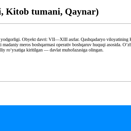
i, Kitob tumani, Qaynar)
odgorligi. Obyekt davri: VII—XIII asrlar. Qashqadaryo viloyatining
 madaniy meros boshqarmasi operativ boshqaruv huquqi asosida. Oʻzbe
y roʻyxatiga kiritilgan — davlat muhofazasiga olingan.