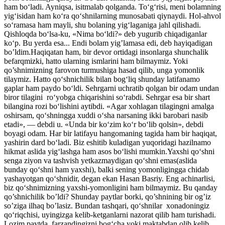
ham bo‘ladi. Ayniqsa, isitmalab qolganda. To‘g‘risi, meni bolamning
yig‘isidan ham ko‘ra qo‘shnilarning munosabati qiynaydi. Hol-ahvol
so‘ramasa ham mayli, shu bolaning yig‘laganiga jahl qilishadi.
Qishloqda bo‘lsa-ku, «Nima bo‘ldi?» deb yugurib chiqadiganlar
ko‘p. Bu yerda esa... Endi bolam yig’lamasa edi, deb hayiqadigan
bo’ldim.Haqiqatan ham, bir devor ortidagi insonlarga shunchalik
befarqmizki, hatto ularning ismlarini ham bilmaymiz. Yoki
qo’shnimizning farovon turmushiga hasad qilib, unga yomonlik
tilaymiz. Hatto qo‘shnichilik bilan bog‘liq shunday latifanamo
gaplar ham paydo bo‘ldi. Sehrgarni uchratib qolgan bir odam undan
biror tilagini ro‘yobga chiqarishini so‘rabdi. Sehrgar esa bir shart
bilangina rozi bo‘lishini aytibdi. «Agar xohlagan tilagingni amalga
oshirsam, qo‘shningga xuddi o‘sha narsaning ikki barobari nasib
etadi», — debdi u. «Unda bir ko‘zim ko‘r bo‘lib qolsin», debdi
boyagi odam. Har bir latifayu hangomaning tagida ham bir haqiqat,
yashirin dard bo‘ladi. Biz eshitib kuladigan yuqoridagi hazilnamo
hikmat aslida yig‘lashga ham asos bo‘lishi mumkin.Yaxshi qo‘shni
senga ziyon va tashvish yetkazmaydigan qo‘shni emas(aslida
bunday qo‘shni ham yaxshi), balki sening yomonligingga chidab
yashayotgan qo‘shnidir, degan ekan Hasan Basriy. Eng achinarlisi,
biz qo‘shnimizning yaxshi-yomonligini ham bilmaymiz. Bu qanday
qo’shnichilik bo’ldi? Shunday paytlar borki, qo’shnining bir og’iz
so’ziga ilhaq bo’lasiz. Bundan tashqari, qo‘shnilar xonadoningiz
qo‘riqchisi, uyingizga kelib-ketganlarni nazorat qilib ham turishadi.
Lozim paytda, farzandingizni bog‘cha yoki maktabdan olib kelib,