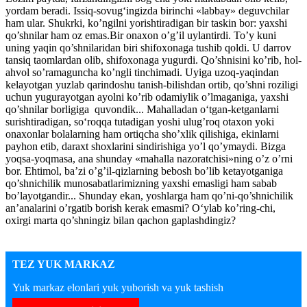
yordam beradi. Issiq-sovug‘ingizda birinchi «labbay» deguvchilar
ham ular. Shukrki, ko’ngilni yorishtiradigan bir taskin bor: yaxshi
qo’shnilar ham oz emas.Bir onaxon o’g’il uylantirdi. To’y kuni
uning yaqin qo’shnilaridan biri shifoxonaga tushib qoldi. U darrov
tansiq taomlardan olib, shifoxonaga yugurdi. Qo’shnisini ko’rib, hol-
ahvol so’ramaguncha ko’ngli tinchimadi. Uyiga uzoq-yaqindan
kelayotgan yuzlab qarindoshu tanish-bilishdan ortib, qo’shni roziligi
uchun yugurayotgan ayolni ko’rib odamiylik o’lmaganiga, yaxshi
qo’shnilar borligiga quvondik... Mahalladan o‘tgan-ketganlarni
surishtiradigan, so‘roqqa tutadigan yoshi ulug’roq otaxon yoki
onaxonlar bolalarning ham ortiqcha sho’xlik qilishiga, ekinlarni
payhon etib, daraxt shoxlarini sindirishiga yo’l qo’ymaydi. Bizga
yoqsa-yoqmasa, ana shunday «mahalla nazoratchisi»ning o’z o’rni
bor. Ehtimol, ba’zi o’g’il-qizlarning bebosh bo’lib ketayotganiga
qo’shnichilik munosabatlarimizning yaxshi emasligi ham sabab
bo’layotgandir... Shunday ekan, yoshlarga ham qo’ni-qo’shnichilik
an’analarini o’rgatib borish kerak emasmi? O‘ylab ko’ring-chi,
oxirgi marta qo’shningiz bilan qachon gaplashdingiz?
TEZ YUK MARKAZ
Yuk markaz elonlari yuk yuborish va yuk tashish