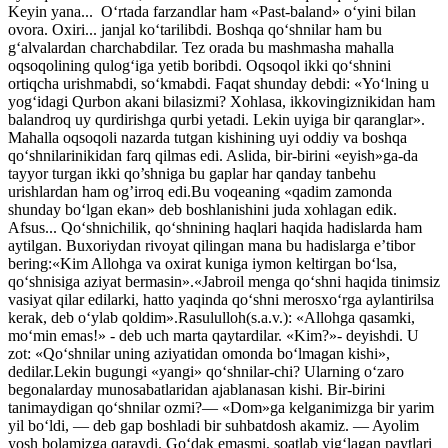
Keyin yana... O‘rtada farzandlar ham «Past-baland» o‘yini bilan
ovora. Oxiri... janjal ko‘tarilibdi. Boshqa qo‘shnilar ham bu
g‘alvalardan charchabdilar. Tez orada bu mashmasha mahalla
oqsoqolining qulog‘iga yetib boribdi. Oqsoqol ikki qo‘shnini
ortiqcha urishmabdi, so‘kmabdi. Faqat shunday debdi: «Yo‘lning u
yog‘idagi Qurbon akani bilasizmi? Xohlasa, ikkovingiznikidan ham
balandroq uy qurdirishga qurbi yetadi. Lekin uyiga bir qaranglar».
Mahalla oqsoqoli nazarda tutgan kishining uyi oddiy va boshqa
qo‘shnilarinikidan farq qilmas edi. Aslida, bir-birini «eyish»ga-da
tayyor turgan ikki qo’shniga bu gaplar har qanday tanbehu
urishlardan ham og’irroq edi.Bu voqeaning «qadim zamonda
shunday bo‘lgan ekan» deb boshlanishini juda xohlagan edik.
Afsus... Qo‘shnichilik, qo‘shnining haqlari haqida hadislarda ham
aytilgan. Buxoriydan rivoyat qilingan mana bu hadislarga e’tibor
bering:«Kim Allohga va oxirat kuniga iymon keltirgan bo‘lsa,
qo‘shnisiga aziyat bermasin».«Jabroil menga qo‘shni haqida tinimsiz
vasiyat qilar edilarki, hatto yaqinda qo‘shni merosxo‘rga aylantirilsa
kerak, deb o‘ylab qoldim».Rasululloh(s.a.v.): «Allohga qasamki,
mo‘min emas!» - deb uch marta qaytardilar. «Kim?»- deyishdi. U
zot: «Qo‘shnilar uning aziyatidan omonda bo‘lmagan kishi»,
dedilar.Lekin bugungi «yangi» qo‘shnilar-chi? Ularning o‘zaro
begonalarday munosabatlaridan ajablanasan kishi. Bir-birini
tanimaydigan qo‘shnilar ozmi?— «Dom»ga kelganimizga bir yarim
yil bo‘ldi, — deb gap boshladi bir suhbatdosh akamiz. — Ayolim
yosh bolamizga qaraydi. Go‘dak emasmi, soatlab yig‘lagan paytlari