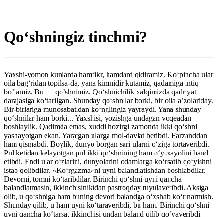
Qo‘shningiz tinchmi?
Yaxshi-yomon kunlarda hamfikr, hamdard qidiramiz. Ko‘pincha ular
oila bag‘ridan topilsa-da, yana kimnidir kutamiz, qadamiga intiq
bo’lamiz. Bu — qo’shnimiz. Qo‘shnichilik xalqimizda qadriyat
darajasiga ko‘tarilgan. Shunday qo‘shnilar borki, bir oila a’zolariday.
Bir-birlariga munosabatidan ko‘nglingiz yayraydi. Yana shunday
qo‘shnilar ham borki... Yaxshisi, yozishga undagan voqeadan
boshlaylik. Qadimda emas, xuddi hozirgi zamonda ikki qo‘shni
yashayotgan ekan. Yaratgan ularga mol-davlat beribdi. Farzanddan
ham qismabdi. Boylik, dunyo borgan sari ularni o‘ziga tortaveribdi.
Pul ketidan kelayotgan pul ikki qo‘shnining ham o‘y-xayolini band
etibdi. Endi ular o‘zlarini, dunyolarini odamlarga ko‘rsatib qo‘yishni
istab qolibdilar. «Ko‘rgazma»ni uyni balandlatishdan boshlabdilar.
Devorni, tomni ko‘taribdilar. Birinchi qo‘shni uyni qancha
balandlatmasin, ikkinchisinikidan pastroqday tuyulaveribdi. Aksiga
olib, u qo‘shniga ham buning devori balandga o‘xshab ko‘rinarmish.
Shunday qilib, u ham uyni ko‘taraveribdi, bu ham. Birinchi qo‘shni
uyni qancha ko‘tarsa, ikkinchisi undan baland qilib qo‘yaveribdi.