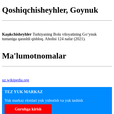
Qoshiqchisheyhler, Goynuk
Kaşıkchisheyhler
Turkiyaning Bolu viloyatining Goʻynuk
tumaniga qarashli qishloq. Aholisi 124 nafar (2021).
Ma'lumotnomalar
uz.wikipedia.org
TEZ YUK MARKAZ
Yuk markaz elonlari yuk yuborish va yuk tashish
Guruhga kirish