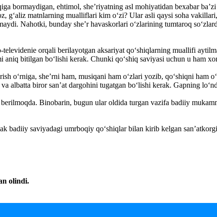
qiga bormaydigan, ehtimol, she’riyatning asl mohiyatidan bexabar ba’zi 
 g‘aliz matnlarning mualliflari kim o‘zi? Ular asli qaysi soha vakillar
aydi. Nahotki, bunday she’r havaskorlari o‘zlarining tumtaroq so‘zlard
-televidenie orqali berilayotgan aksariyat qo‘shiqlarning muallifi aytil
aniq bitilgan bo‘lishi kerak. Chunki qo‘shiq saviyasi uchun u ham xon
ish o‘rniga, she’rni ham, musiqani ham o‘zlari yozib, qo‘shiqni ham o‘zla
i va albatta biror san’at dargohini tugatgan bo‘lishi kerak. Gapning l
rilmoqda. Binobarin, bugun ular oldida turgan vazifa badiiy mukammal 
 badiiy saviyadagi umrboqiy qo‘shiqlar bilan kirib kelgan san’atkorgi
n olindi.