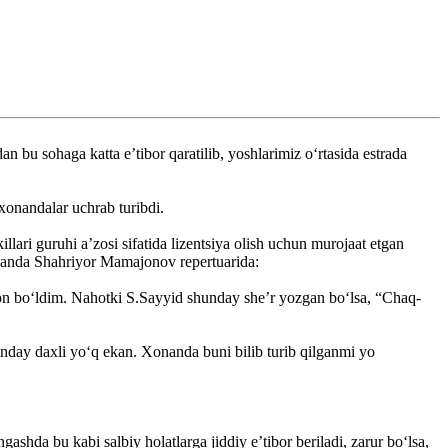
n bu sohaga katta e’tibor qaratilib, yoshlarimiz o‘rtasida estrada
onandalar uchrab turibdi.
lari guruhi a’zosi sifatida lizentsiya olish uchun murojaat etgan
onanda Shahriyor Mamajonov repertuarida:
hayron bo‘ldim. Nahotki S.Sayyid shunday she’r yozgan bo‘lsa, “Chaq-
qanday daxli yo‘q ekan. Xonanda buni bilib turib qilganmi yo
hda bu kabi salbiy holatlarga jiddiy e’tibor beriladi, ­zarur bo‘lsa,