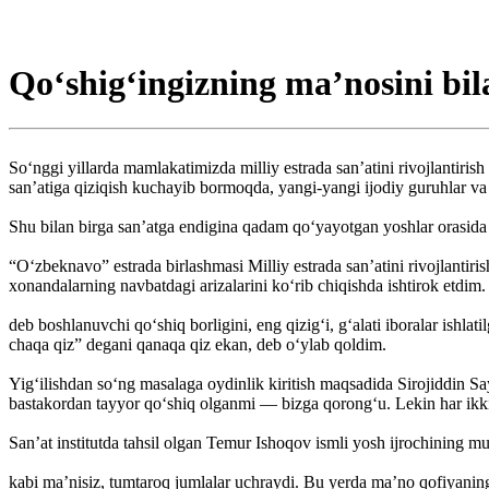
Qo‘shig‘ingizning ma’nosini bil
So‘nggi yillarda mamlakatimizda milliy estrada san’atini rivojlantirish
san’atiga qiziqish kuchayib bormoqda, yangi-yangi ijodiy guruhlar v
Shu bilan birga san’atga endigina qadam qo‘yayotgan yoshlar orasid
“O‘zbeknavo” estrada birlashmasi Milliy estrada san’atini rivojlantiri
xonandalarning navbatdagi arizalarini ko‘rib chiqishda ishtirok et
deb boshlanuvchi qo‘shiq borligini, eng qizig‘i, g‘alati iboralar ishl
chaqa qiz” degani qanaqa qiz ekan, deb o‘ylab qoldim.
Yig‘ilishdan so‘ng masalaga oydinlik kiritish maqsadida Sirojiddin Say
bastakordan tayyor qo‘shiq ­olganmi — bizga qorong‘u. Lekin har ikki
San’at institutda tahsil olgan Temur Ishoqov ismli yosh ijrochining 
kabi ma’nisiz, tumtaroq jumlalar uchraydi. Bu yerda ma’no qofiyaning q