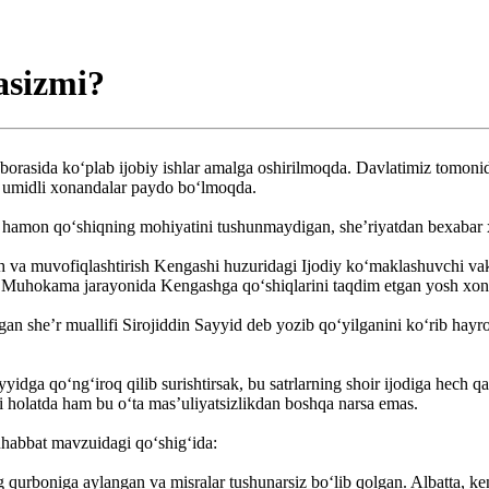
asizmi?
 borasida ko‘plab ijobiy ishlar amalga oshirilmoqda. Davlatimiz tomonida
a umidli xonandalar paydo bo‘lmoqda.
a hamon qo‘shiqning mohiyatini tushunmaydigan, she’riyatdan bexabar x
sh va muvofiqlashtirish Kengashi huzuridagi Ijodiy ko‘maklashuvchi vakil
dim. Muhokama jarayonida Kengashga qo‘shiqlarini taqdim etgan yosh x
atilgan she’r muallifi Sirojiddin Sayyid deb yozib qo‘yilganini ko‘rib 
yidga qo‘ng‘iroq qilib surishtirsak, bu satrlarning shoir ijodiga hech 
 holatda ham bu o‘ta mas’uliyatsizlikdan ­boshqa narsa emas.
muhabbat mavzuidagi qo‘shig‘ida:
urboniga aylangan va misralar tushunarsiz bo‘lib qolgan. Albatta, kengas