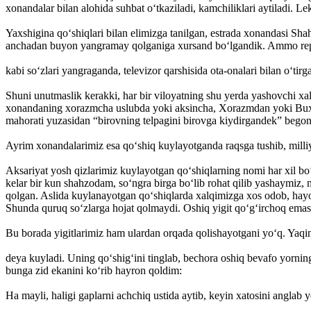
xonandalar bilan alohida ­suhbat o‘tkaziladi, kamchiliklari aytiladi. L
Yaxshigina qo‘shiqlari bilan elimizga tanilgan, estrada xonandasi Sh
­anchadan buyon yangramay qolganiga xursand bo‘lgandik. Ammo repert
kabi so‘zlari yangraganda, televizor qarshisida ota-onalari bilan o‘tirg
Shuni unutmaslik kerakki, har bir viloyatning shu yerda yashovchi xa
xonandaning xorazm­cha uslubda yoki aksincha, Xorazmdan yoki Buxor
mahorati yuzasidan “birovning telpagini birovga kiydirgandek” begonal
Ayrim xonandalarimiz esa qo‘shiq kuylayotganda raqsga tushib, milliy 
Aksariyat yosh qizlarimiz kuylayotgan qo‘shiqlarning nomi har xil b
­kelar bir kun shahzodam, so‘ngra birga bo‘lib rohat qilib yashaymiz
qolgan. Aslida kuylanayotgan qo‘shiqlarda xalqimizga xos odob, hayo, k
Shunda quruq so‘zlarga hojat qolmaydi. Oshiq yigit qo‘g‘irchoq emas
Bu borada yigitlarimiz ham ulardan ­orqada qolishayotgani yo‘q. Yaqi
deya kuyladi. Uning qo‘shig‘ini tinglab, bechora oshiq bevafo yornin
bunga zid ekanini ko‘rib hayron qoldim:
Ha mayli, haligi gaplarni achchiq ustida aytib, keyin xatosini anglab ye