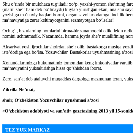
Shu o‘rinda bir mulohaza tug‘iladi: xo‘p, yaxshi-yomon she’rning far
(ularni she’r ham deb bo‘lmaydi) kuylab yurishgan ekan, ana shu sayoz,
yozishga ma’naviy haqlari bormi, degan savollar odamga tinchlik berm
ma’naviyatiga zarar keltirayotganini sezmayotgan bo‘lsalar!
Ochig‘i, biz ularning nomlarini birma-bir sanamoqchi edik, lekin radio
nomini uchratmadik. Nazarimda, hamma joyda she’r muallifining nomi 
Aksariyat yosh ijrochilar shoirdan she’r olib, bastakorga musiqa yozdir
iste’dodiga ega bo‘lsa, Yozuvchilar, Bastakorlar uyushmasining a’zos
Xonandalarimizga hukumatimiz tomonidan keng imkoniyatlar yaratib be
ma’naviyatini yuksaltirishga hissa qo‘shishdan iborat.
Zero, san’at deb ataluvchi muqaddas dargohga mazmunan teran, yuksak
Zikrilla Ne’mat,
shoir, O‘zbekiston Yozuvchilar uyushmasi a’zosi
«O‘zbekiston adabiyoti va san’ati» gazetasining 2013 yil 15-sonida
TEZ YUK MARKAZ