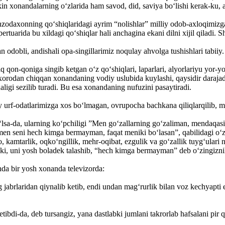
ekin xonandalarning o‘zlarida ham savod, did, saviya bo‘lishi kerak-ku, a
ahzodaxonning qo‘shiqlaridagi ayrim “nolishlar” milliy odob-axloqimiz
uarida bu xildagi qo‘shiqlar hali anchagina ekani dilni xijil qiladi.
an odobli, andishali opa-singillarimiz noqulay ahvolga tushishlari tabiiy.
lq qon-qoniga singib ketgan o‘z qo‘shiqlari, laparlari, alyorlariyu yo
odan chiqqan xonandaning vodiy uslubida kuylashi, qaysidir darajada
igi sezilib turadi. Bu esa xonandaning nufuzini pasaytiradi.
urf-odatlarimizga xos bo‘lmagan, ovrupocha bachkana qiliqlarqilib, mux
o‘lsa-da, ularning ko‘pchiligi ”Men go‘zallarning go‘zaliman, mendaqa
, men seni hech kimga bermayman, faqat meniki bo‘lasan”, qabilidagi o‘
amtarlik, oqko‘ngillik, mehr-oqibat, ezgulik va go‘zallik tuyg‘ulari noz
ki, uni yosh boladek talashib, “hech kimga bermayman” deb o‘zingizniki
nda bir yosh xonanda televizorda:
g jabrlaridan qiynalib ketib, endi undan mag‘rurlik bilan voz kechyapti
tibdi-da, deb tursangiz, yana dastlabki jumlani takrorlab hafsalani pir qi