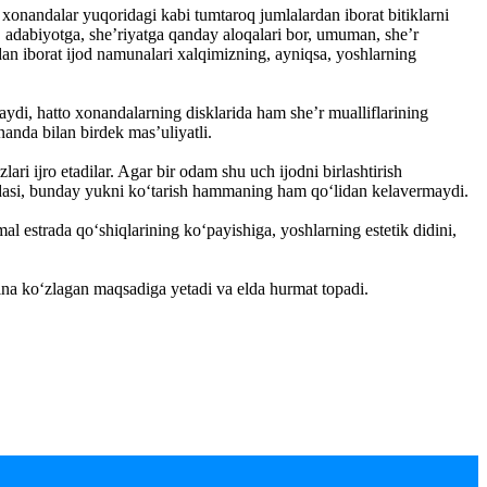
xonandalar yuqoridagi kabi tumtaroq jumlalardan iborat bitiklarni
i, adabiyotga, she’riyatga qanday aloqalari bor, umuman, she’r
an iborat ijod namunalari xalqimizning, ayniqsa, yoshlarning
maydi, hatto xonandalarning disklarida ham she’r mualliflarining
anda bilan birdek mas’uliyatli.
ri ijro etadilar. Agar bir odam shu uch ijodni birlashtirish
o‘ndasi, bunday yukni ko‘tarish hammaning ham qo‘lidan kelavermaydi.
estrada qo‘shiqlarining ko‘payishiga, yoshlarning estetik didini,
na ko‘zlagan maqsadiga yetadi va elda hurmat topadi.