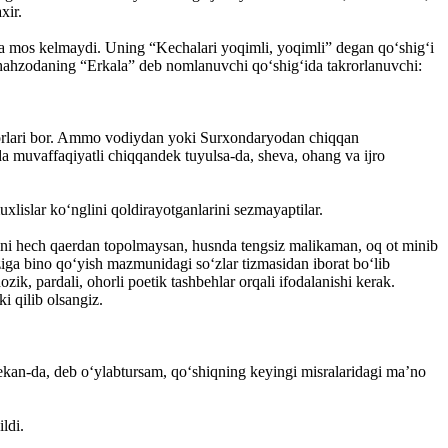
xir.
ga mos kelmaydi. Uning ­“Kechalari yoqimli, yoqimli” degan qo‘shig‘i
 Shahzodaning “Erkala” deb nomlanuvchi qo‘shig‘ida takrorlanuvchi:
r-yorlari bor. Ammo vodiydan yoki Surxondaryodan chiqqan
 muvaffaqiyatli chiqqandek tuyulsa-da, sheva, ohang va ijro
lislar ko‘nglini qoldirayotganlarini sezmayaptilar.
sini hech qaerdan topolmaysan, husnda tengsiz malikaman, oq ot minib
ziga bino qo‘yish mazmunidagi so‘zlar tizmasidan iborat bo‘lib
ik, pardali, ohorli poetik tashbehlar orqali ifodalanishi kerak.
 qilib olsangiz.
 ekan-da, deb o‘ylabtursam, qo‘shiqning keyingi misralaridagi ma’no
ldi.