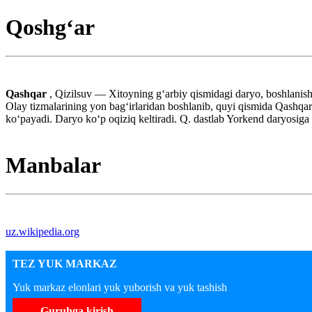
Qoshg‘ar
Qashqar
, Qizilsuv — Xitoyning gʻarbiy qismidagi daryo, boshlani
Olay tizmalarining yon bagʻirlaridan boshlanib, quyi qismida Qashqar 
koʻpayadi. Daryo koʻp oqiziq keltiradi. Q. dastlab Yorkend daryosig
Manbalar
uz.wikipedia.org
TEZ YUK MARKAZ
Yuk markaz elonlari yuk yuborish va yuk tashish
Guruhga kirish