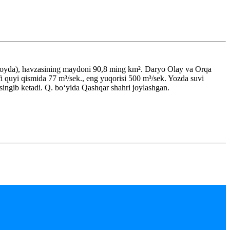
Xitoyda), havzasining maydoni 90,8 ming km². Daryo Olay va Orqa
fi quyi qismida 77 m³/sek., eng yuqorisi 500 m³/sek. Yozda suvi
ingib ketadi. Q. boʻyida Qashqar shahri joylashgan.