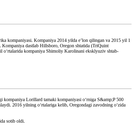
erika kompaniyasi. Kompaniya 2014 yilda eʼlon qilingan va 2015 yil 1
. Kompaniya dastlab Hillsboro, Oregon shtatida (TriQuint
il oʻrtalarida kompaniya Shimoliy Karolinani eksklyuziv shtab-
ngi kompaniya Lorillard tamaki kompaniyasi oʻrniga S&amp;P 500
laydi. 2016 yilning oʻrtalariga kelib, Oregondagi zavodning oʻzida
a sotib oldi.