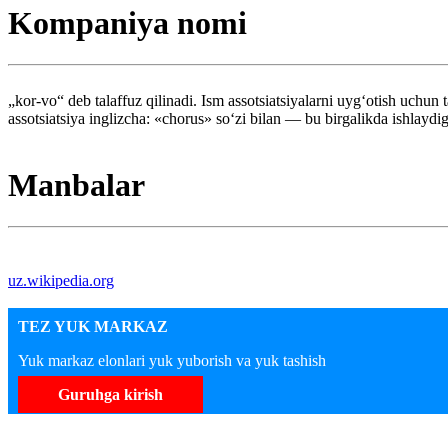
Kompaniya nomi
„kor-vo“ deb talaffuz qilinadi. Ism assotsiatsiyalarni uygʻotish uchun
assotsiatsiya inglizcha: «chorus» soʻzi bilan — bu birgalikda ishlayd
Manbalar
uz.wikipedia.org
TEZ YUK MARKAZ
Yuk markaz elonlari yuk yuborish va yuk tashish
Guruhga kirish