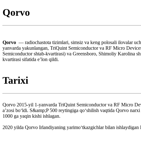
Qorvo
Qorvo
— radiochastota tizimlari, simsiz va keng polosali ilovalar 
yanvarda yakunlangan, TriQuint Semiconductor va RF Micro Devices bi
Semiconductor shtab-kvartirasi) va Greensboro, Shimoliy Karolina sht
kvartirasi sifatida eʼlon qildi.
Tarixi
Qorvo 2015-yil 1-yanvarda TriQuint Semiconductor va RF Micro Devi
aʼzosi boʻldi. S&amp;P 500 reytingiga qo‘shilish vaqtida Qorvo narxi
1000 ga yaqin kishi ishlagan.
2020 yilda Qorvo Irlandiyaning yarimoʻtkazgichlar bilan ishlaydigan