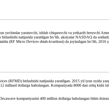
uchun yechimlar yaratuvchi, ishlab chiqaruvchi va yetkazib beruvchi Am
rlashishi natijasida yaratilgan boʻlib, aksiyalar NASDAQ da sotiladi
atida (RF Micro Devices shtab-kvartirasi) da joylashgan boʻlib, 2016 y
ces (RFMD) birlashishi natijasida yaratilgan. 2015 yil iyun oyida ya
 12 milliard dollarga baholangan. Kompaniyada 8000 dan ortiq kishi ish
 Decawave kompaniyasini 400 million dollarga baholangan bitim doirasid