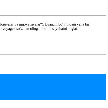
logiyalar va innovatsiyalar“). Birinchi boʻgʻindagi yana bir
 «voyage» so‘zidan olingan boʻlib sayohatni anglatadi.