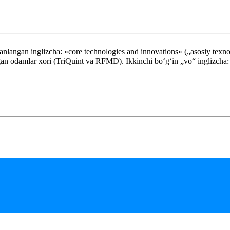
 tanlangan inglizcha: «core technologies and innovations» („asosiy texno
igan odamlar xori (TriQuint va RFMD). Ikkinchi bo‘g‘in „vo“ inglizcha: