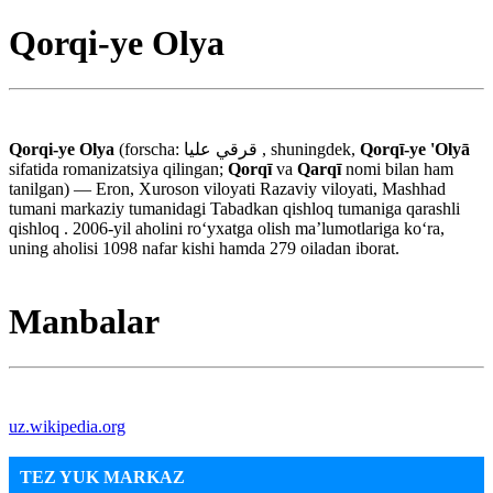
Qorqi-ye Olya
Qorqi-ye Olya
(forscha: قرقي عليا , shuningdek,
Qorqī-ye 'Olyā
sifatida romanizatsiya qilingan;
Qorqī
va
Qarqī
nomi bilan ham
tanilgan) — Eron, Xuroson viloyati Razaviy viloyati, Mashhad
tumani markaziy tumanidagi Tabadkan qishloq tumaniga qarashli
qishloq . 2006-yil aholini roʻyxatga olish maʼlumotlariga koʻra,
uning aholisi 1098 nafar kishi hamda 279 oiladan iborat.
Manbalar
uz.wikipedia.org
TEZ YUK MARKAZ