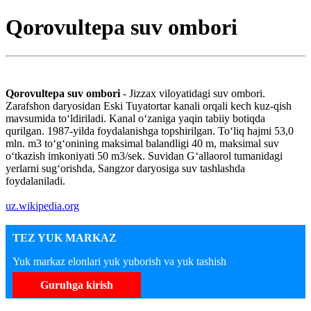
Qorovultepa suv ombori
Qorovultepa suv ombori
- Jizzax viloyatidagi suv ombori.
Zarafshon daryosidan Eski Tuyatortar kanali orqali kech kuz-qish
mavsumida toʻldiriladi. Kanal oʻzaniga yaqin tabiiy botiqda
qurilgan. 1987-yilda foydalanishga topshirilgan. Toʻliq hajmi 53,0
mln. m3 toʻgʻonining maksimal balandligi 40 m, maksimal suv
oʻtkazish imkoniyati 50 m3/sek. Suvidan Gʻallaorol tumanidagi
yerlarni sugʻorishda, Sangzor daryosiga suv tashlashda
foydalaniladi.
uz.wikipedia.org
TEZ YUK MARKAZ
Yuk markaz elonlari yuk yuborish va yuk tashish
Guruhga kirish