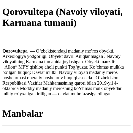
Qorovultepa (Navoiy viloyati,
Karmana tumani)
Qorovultepa
— Oʻzbekistondagi madaniy meʼros obyekti.
Arxeologiya yodgorligi. Obyekt davri: Aniqlanmagan . Navoiy
viloyatining Karmana tumanida joylashgan. Obyekt manzili:
„Allon“ MFY qishloq aholi punkti Togʻguzar. Koʻchmas mulkka
boʻlgan huquq: Davlat mulki. Navoiy viloyati madaniy meros
boshqarmasi operativ boshqaruv huquqi asosida.. Oʻzbekiston
Respublikasi Vazirlar Mahkamasining qarori bilan 2019-yil 4-
oktabrda Moddiy madaniy merosning koʻchmas mulk obyektlari
milliy roʻyxatiga kiritilgan — davlat muhofazasiga olingan.
Manbalar