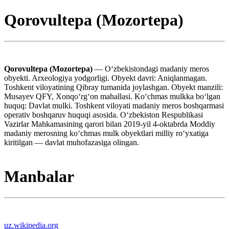
Qorovultepa (Mozortepa)
Qorovultepa (Mozortepa)
— Oʻzbekistondagi madaniy meros
obyekti. Arxeologiya yodgorligi. Obyekt davri: Aniqlanmagan.
Toshkent viloyatining Qibray tumanida joylashgan. Obyekt manzili:
Musayev QFY, Xonqoʻrgʻon mahallasi. Koʻchmas mulkka boʻlgan
huquq: Davlat mulki. Toshkent viloyati madaniy meros boshqarmasi
operativ boshqaruv huquqi asosida. Oʻzbekiston Respublikasi
Vazirlar Mahkamasining qarori bilan 2019-yil 4-oktabrda Moddiy
madaniy merosning koʻchmas mulk obyektlari milliy roʻyxatiga
kiritilgan — davlat muhofazasiga olingan.
Manbalar
uz.wikipedia.org