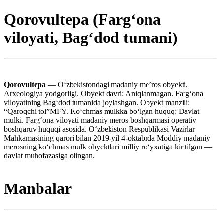
Qorovultepa (Fargʻona
viloyati, Bagʻdod tumani)
Qorovultepa
— Oʻzbekistondagi madaniy meʼros obyekti.
Arxeologiya yodgorligi. Obyekt davri: Aniqlanmagan. Fargʻona
viloyatining Bagʻdod tumanida joylashgan. Obyekt manzili:
“Qaroqchi tol”MFY. Koʻchmas mulkka boʻlgan huquq: Davlat
mulki. Fargʻona viloyati madaniy meros boshqarmasi operativ
boshqaruv huquqi asosida. Oʻzbekiston Respublikasi Vazirlar
Mahkamasining qarori bilan 2019-yil 4-oktabrda Moddiy madaniy
merosning koʻchmas mulk obyektlari milliy roʻyxatiga kiritilgan —
davlat muhofazasiga olingan.
Manbalar