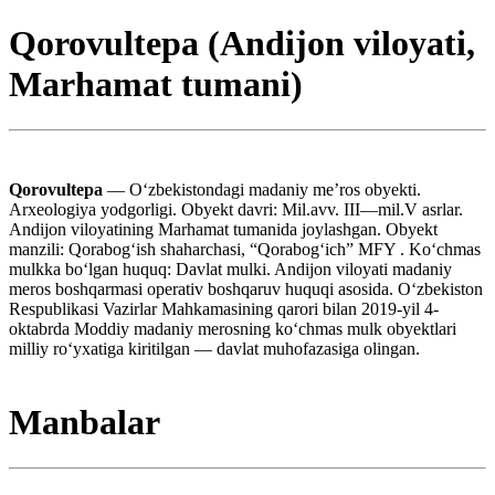
Qorovultepa (Andijon viloyati,
Marhamat tumani)
Qorovultepa
— Oʻzbekistondagi madaniy meʼros obyekti.
Arxeologiya yodgorligi. Obyekt davri: Mil.avv. III—mil.V asrlar.
Andijon viloyatining Marhamat tumanida joylashgan. Obyekt
manzili: Qorabogʻish shaharchasi, “Qorabogʻich” MFY . Koʻchmas
mulkka boʻlgan huquq: Davlat mulki. Andijon viloyati madaniy
meros boshqarmasi operativ boshqaruv huquqi asosida. Oʻzbekiston
Respublikasi Vazirlar Mahkamasining qarori bilan 2019-yil 4-
oktabrda Moddiy madaniy merosning koʻchmas mulk obyektlari
milliy roʻyxatiga kiritilgan — davlat muhofazasiga olingan.
Manbalar