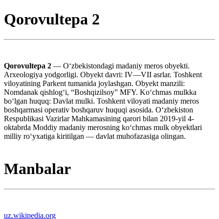
Qorovultepa 2
Qorovultepa 2
— Oʻzbekistondagi madaniy meros obyekti.
Arxeologiya yodgorligi. Obyekt davri: IV—VII asrlar. Toshkent
viloyatining Parkent tumanida joylashgan. Obyekt manzili:
Nomdanak qishlogʻi, “Boshqizilsoy” MFY. Koʻchmas mulkka
boʻlgan huquq: Davlat mulki. Toshkent viloyati madaniy meros
boshqarmasi operativ boshqaruv huquqi asosida. Oʻzbekiston
Respublikasi Vazirlar Mahkamasining qarori bilan 2019-yil 4-
oktabrda Moddiy madaniy merosning koʻchmas mulk obyektlari
milliy roʻyxatiga kiritilgan — davlat muhofazasiga olingan.
Manbalar
uz.wikipedia.org