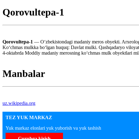
Qorovultepa-1
Qorovultepa-1
— Oʻzbekistondagi madaniy meros obyekti. Arxeologi
Koʻchmas mulkka boʻlgan huquq: Davlat mulki. Qashqadaryo viloyati
4-oktabrda Moddiy madaniy merosning koʻchmas mulk obyektlari milli
Manbalar
uz.wikipedia.org
TEZ YUK MARKAZ
Yuk markaz elonlari yuk yuborish va yuk tashish
Guruhga kirish