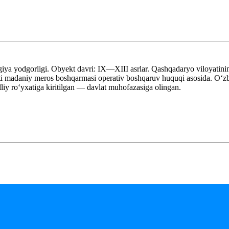
ya yodgorligi. Obyekt davri: IX—XIII asrlar. Qashqadaryo viloyatin
 madaniy meros boshqarmasi operativ boshqaruv huquqi asosida. Oʻzbe
y roʻyxatiga kiritilgan — davlat muhofazasiga olingan.