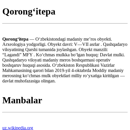
Qorongʻitepa
Qorongʻitepa
— Oʻzbekistondagi madaniy meʼros obyekti.
Arxeologiya yodgorligi. Obyekt davri: V—VII asrlar . Qashqadaryo
viloyatining Qarshi tumanida joylashgan. Obyekt manzili:
“Lagandi” MFY . Koʻchmas mulkka boʻlgan huquq: Davlat mulki.
Qashqadaryo viloyati madaniy meros boshqarmasi operativ
boshqaruv huquqi asosida. Oʻzbekiston Respublikasi Vazirlar
Mahkamasining qarori bilan 2019-yil 4-oktabrda Moddiy madaniy
merosning koʻchmas mulk obyektlari milliy roʻyxatiga kiritilgan —
davlat muhofazasiga olingan.
Manbalar
uz.wikipedia.org