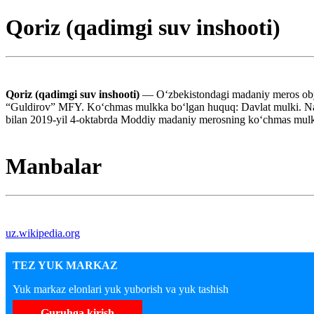
Qoriz (qadimgi suv inshooti)
Qoriz (qadimgi suv inshooti)
— Oʻzbekistondagi madaniy meros obye
“Guldirov” MFY. Koʻchmas mulkka boʻlgan huquq: Davlat mulki. Nam
bilan 2019-yil 4-oktabrda Moddiy madaniy merosning koʻchmas mulk ob
Manbalar
uz.wikipedia.org
TEZ YUK MARKAZ
Yuk markaz elonlari yuk yuborish va yuk tashish
Guruhga kirish