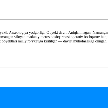
kti. Arxeologiya yodgorligi. Obyekt davri: Aniqlanmagan. Namangan 
angan viloyati madaniy meros boshqarmasi operativ boshqaruv huquqi
yektlari milliy roʻyxatiga kiritilgan — davlat muhofazasiga olingan.