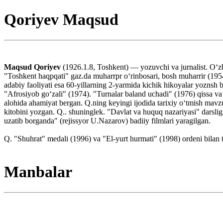
Qoriyev Maqsud
Maqsud Qoriyev
(1926.1.8, Toshkent) — yozuvchi va jurnalist. Oʻzb
"Toshkent haqpqati" gaz.da muharrpr oʻrinbosari, bosh muharrir (195
adabiy faoliyati esa 60-yillarning 2-yarmida kichik hikoyalar yoznsh
"Afrosiyob goʻzali" (1974). "Turnalar baland uchadi" (1976) qissa va 
alohida ahamiyat bergan. Q.ning keyingi ijodida tarixiy oʻtmish mavzu
kitobini yozgan. Q.. shuninglek. "Davlat va huquq nazariyasi" darsligi
uzatib borganda" (rejissyor U.Nazarov) badiiy filmlari yaragilgan.
Q. "Shuhrat" medali (1996) va "El-yurt hurmati" (1998) ordeni bilan 
Manbalar