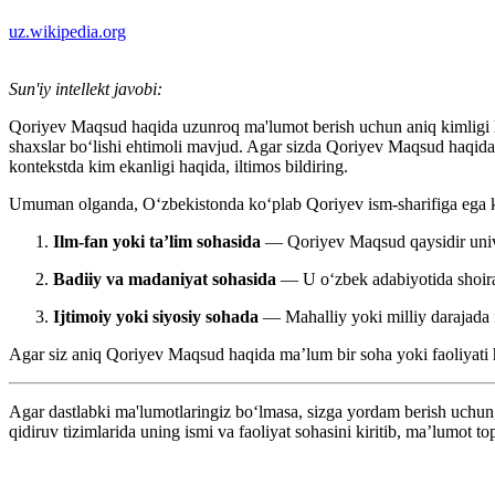
uz.wikipedia.org
Sun'iy intellekt javobi:
Qoriyev Maqsud haqida uzunroq ma'lumot berish uchun aniq kimligi ha
shaxslar bo‘lishi ehtimoli mavjud. Agar sizda Qoriyev Maqsud haqida 
kontekstda kim ekanligi haqida, iltimos bildiring.
Umuman olganda, O‘zbekistonda ko‘plab Qoriyev ism-sharifiga ega kish
Ilm-fan yoki ta’lim sohasida
— Qoriyev Maqsud qaysidir univers
Badiiy va madaniyat sohasida
— U o‘zbek adabiyotida shoira y
Ijtimoiy yoki siyosiy sohada
— Mahalliy yoki milliy darajada f
Agar siz aniq Qoriyev Maqsud haqida ma’lum bir soha yoki faoliyati h
Agar dastlabki ma'lumotlaringiz bo‘lmasa, sizga yordam berish uchun, i
qidiruv tizimlarida uning ismi va faoliyat sohasini kiritib, ma’lumot 