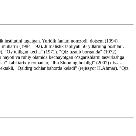
institutini tugatgan. Yuridik fanlari nomzodi, dotsent (1994).
harrir (1984—92). Jurnalistik faoliyati 50-yillarning boshlari.
0), "Oy tutilgan kecha" (1971). "Qiz uzatib borganda" (1972).
r hayoti va ruhiy olamida kechayotgan oʻzgarishlarni tasvirlashga
r" kabi tarixiy romanlar, "Ibn Sinoning bolaligi" (2002) qissasi
espektakli, "Qaldirgʻochlar bahorda keladi" (rejissyor H.Ahmar). "Qiz