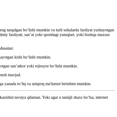
g tarqalgan bo‘lishi mumkin va turli sohalarda faoliyat yuritayotgan
miy faoliyati, san’at yoki sportdagi yutuqlari, yoki boshqa maxsus
 Masalan:
zayotgan kishi bo‘lishi mumkin.
yotgan san’atkor yoki rejissyor bo‘lishi mumkin.
imoli mavjud.
izga yanada to‘liq va aniqroq ma'lumot berishim mumkin.
zishni tavsiya qilaman. Yoki agar u taniqli shaxs bo‘lsa, internet