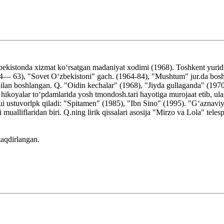
ekistonda xizmat koʻrsatgan madaniyat xodimi (1968). Toshkent yuridik 
4— 63), "Sovet Oʻzbekistoni" gach. (1964-84), "Mushtum" jur.da bosh mu
 bilan boshlangan. Q. "Oidin kechalar" (1968), "Jiyda gullaganda" (197
hikoyalar toʻpdamlarida yosh tmondosh.tari hayotiga murojaat etib, ula
i ustuvorlpk qiladi: "Spitamen" (1985), "Ibn Sino" (1995). "Gʻaznaviyla
 mualliflaridan biri. Q.ning lirik qissalari asosija "Mirzo va Lola" tel
taqdirlangan.