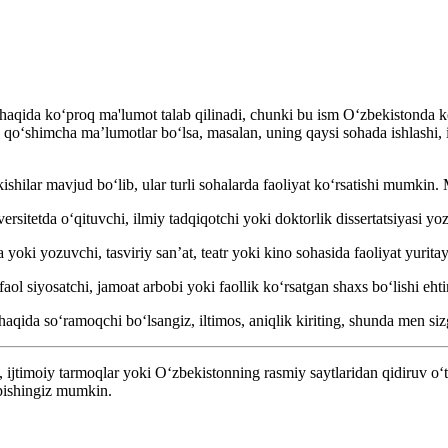
qida ko‘proq ma'lumot talab qilinadi, chunki bu ism O‘zbekistonda ken
qo‘shimcha ma’lumotlar bo‘lsa, masalan, uning qaysi sohada ishlashi, il
ilar mavjud bo‘lib, ular turli sohalarda faoliyat ko‘rsatishi mumkin.
itetda o‘qituvchi, ilmiy tadqiqotchi yoki doktorlik dissertatsiyasi yo
oki yozuvchi, tasviriy san’at, teatr yoki kino sohasida faoliyat yurita
aol siyosatchi, jamoat arbobi yoki faollik ko‘rsatgan shaxs bo‘lishi eht
aqida so‘ramoqchi bo‘lsangiz, iltimos, aniqlik kiriting, shunda men s
jtimoiy tarmoqlar yoki O‘zbekistonning rasmiy saytlaridan qidiruv o‘tka
topishingiz mumkin.