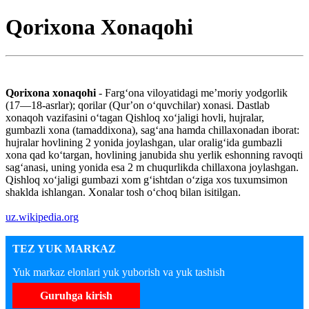
Qorixona Xonaqohi
Qorixona xonaqohi
- Fargʻona viloyatidagi meʼmoriy yodgorlik
(17—18-asrlar); qorilar (Qurʼon oʻquvchilar) xonasi. Dastlab
xonaqoh vazifasini oʻtagan Qishloq xoʻjaligi hovli, hujralar,
gumbazli xona (tamaddixona), sagʻana hamda chillaxonadan iborat:
hujralar hovlining 2 yonida joylashgan, ular oraligʻida gumbazli
xona qad koʻtargan, hovlining janubida shu yerlik eshonning ravoqti
sagʻanasi, uning yonida esa 2 m chuqurlikda chillaxona joylashgan.
Qishloq xoʻjaligi gumbazi xom gʻishtdan oʻziga xos tuxumsimon
shaklda ishlangan. Xonalar tosh oʻchoq bilan isitilgan.
uz.wikipedia.org
TEZ YUK MARKAZ
Yuk markaz elonlari yuk yuborish va yuk tashish
Guruhga kirish