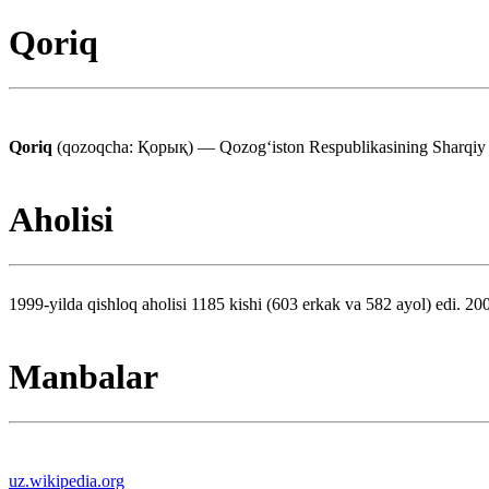
Qoriq
Qoriq
(qozoqcha: Қорық) — Qozogʻiston Respublikasining Sharqiy 
Aholisi
1999-yilda qishloq aholisi 1185 kishi (603 erkak va 582 ayol) edi. 20
Manbalar
uz.wikipedia.org