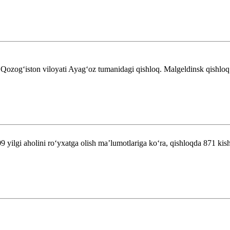
Qozogʻiston viloyati Ayagʻoz tumanidagi qishloq. Malgeldinsk qish
09 yilgi aholini roʻyxatga olish maʼlumotlariga koʻra, qishloqda 871 ki