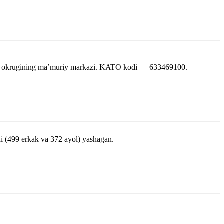
loq okrugining maʼmuriy markazi. KATO kodi — 633469100.
shi (499 erkak va 372 ayol) yashagan.