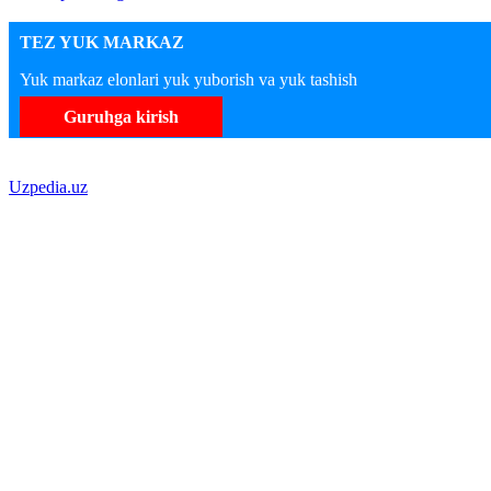
TEZ YUK MARKAZ
Yuk markaz elonlari yuk yuborish va yuk tashish
Guruhga kirish
Uzpedia.uz