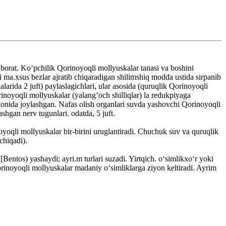
 iborat. Koʻpchilik Qorinoyoqli mollyuskalar tanasi va boshini
 ma.xsus bezlar ajratib chiqaradigan shilimshiq modda ustida sirpanib
larida 2 juft) paylaslagichlari, ular asosida (quruqlik Qorinoyoqli
rinoyoqli mollyuskalar (yalangʻoch shilliqlar) la redukpiyaga
 yonida joylashgan. Nafas olish organlari suvda yashovchi Qorinoyoqli
hgan nerv tugunlari. odatda, 5 juft.
noyoqli mollyuskalar bir-birini uruglantiradi. Chuchuk suv va quruqlik
chiqadi).
entos) yashaydi; ayri.m turlari suzadi. Yirtqich. oʻsimlikxoʻr yoki
rinoyoqli mollyuskalar madaniy oʻsimliklarga ziyon keltiradi. Ayrim