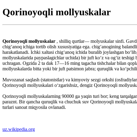
Qorinoyoqli mollyuskalar
Qorinoyoqli mollyuskalar
, shilliq qurtlar— molyuskalar sinfi. Gavd
chigʻanoq ichiga tortib olish xususiyatiga ega. chigʻanogining balan
harakatlanadi. Ichki xaltasi chigʻanoq ichida buralib joylashgan boʻlib
mollyuskalarida paypaslagichlar uchida) bir juft koʻz va ogʻiz teshig
uchragan. Ogzida 2 ta dak 17—16 ming tagacha tishchalar bilan qoplan
mollyuskalarda bitta yoki bir juft patsimon jabra; quruqlik va koʻpch
Muvozanat saqlash (statonistlar) va kimyoviy sezgi orkshi (osfradiylar
Qorinoyoqli mollyuskalari oʻzgarishsiz, dengiz Qorinoyoqli mollyuskal
Qorinoyoqli mollyuskalarning 90000 ga yaqin turi bor; keng tarqalgan.
paraznt. Bir qancha quruqlik va chuchuk suv Qorinoyoqli mollyuskala
turlari sanoat miqyosila ovlanadi.
uz.wikipedia.org