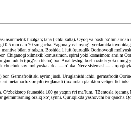
asi asimmetrik tuzilgan; tana (ichki xalta). Oyoq va bosh boʻlimlaridan
dligi 0.5 mm dan 70 sm gacha. Yagona yassi oyogʻi yerdamida tovonidagi
, mantiya bilan oʻralgan. Boshida 1 juft (quruqlik Qorinoyoqli mollyuska
i bor. Chiganogi xilmaxil: konussimon, spiral yoki kosasimon; anri.m Qo
gan radula (qirgʻich tilcha) bor. Anal teshigi boshi ostida yoki uning
ilik chuchuk suv mollyuskalarida — oʻpka. Nerv sistemasi — tarqoqjoylas
) bor. Germafrolit ski ayrim jinsli. Uruglanishi ichki, germafrodit Qori
ari metamorfoz orqali rivojlanadi (tuxumlan plankton veliger lichinka 
 Oʻzbekistop faunasida 100 ga yaqnn t\ri maʼlum. [[Bentosla (qarang [[B
r gelmintlarning oraliq xoʻjaynni. Quruqlikda yashovchi bir qancha Qo