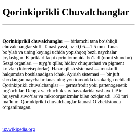
Qorinkiprikli Chuvalchanglar
Qorinkiprikli chuvalchanglar
— birlamchi tana boʻshliqli
chuvalchanglar sinfi. Tanasi yassi, uz. 0,05—1.5 mm. Tanasi
boʻylab va uning keyingi uchida yopishqoq bezli naychalar
joylashgan. Kipriklari faqat qorin tomonida boʻladi (nomi shundan).
Sezgi organlari — tuygʻu qillar, hidlov chuqurchasi va pigment
koʻzlar (fotoretseptorlar). Hazm qilish sistemasi — muskulli
halqumdan boshlanadigan ichak. Ayirish sistemasi — bir juft
shoxlangan naychalar tanasining yon tomonida tashkariga ochiladi.
Qorinkiprikli chuvalchanglar — germafrodit yoki partenogenetik
urgʻochilar. Dengiz va chuchuk suv havzalarida yashaydi. Bir
hujayrali suvoʻtlar va mikroorganizmlar bilan oziqlanadi. 160 turi
maʼlu.m. Qorinkiprikli chuvalchanglar faunasi Oʻzbekistonda
oʻrganilmagan.
uz.wikipedia.org