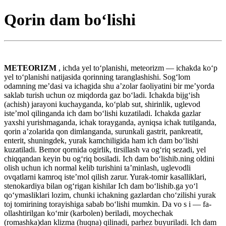
Qorin dam boʻlishi
METEORIZM
, ichda yel toʻplanishi, meteorizm — ichakda koʻp
yel toʻplanishi natijasida qorinning taranglashishi. Sogʻlom
odamning meʼdasi va ichagida shu aʼzolar faoliyatini bir meʼyorda
saklab turish uchun oz miqdorda gaz boʻladi. Ichakda bijgʻish
(achish) jarayoni kuchayganda, koʻplab sut, shirinlik, uglevod
isteʼmol qilinganda ich dam boʻlishi kuzatiladi. Ichakda gazlar
yaxshi yurishmaganda, ichak torayganda, ayniqsa ichak tutilganda,
qorin aʼzolarida qon dimlanganda, surunkali gastrit, pankreatit,
enterit, shuningdek, yurak kamchiligida ham ich dam boʻlishi
kuzatiladi. Bemor qornida ogirlik, tirsillash va ogʻriq sezadi, yel
chiqqandan keyin bu ogʻriq bosiladi. Ich dam boʻlishib.ning oldini
olish uchun ich normal kelib turishini taʼminlash, uglevodli
ovqatlarni kamroq isteʼmol qilish zarur. Yurak-tomir kasalliklari,
stenokardiya bilan ogʻrigan kishilar Ich dam boʻlishib.ga yoʻl
qoʻymasliklari lozim, chunki ichakning gazlardan choʻzilishi yurak
toj tomirining torayishiga sabab boʻlishi mumkin. Da vo s i — fa-
ollashtirilgan koʻmir (karbolen) beriladi, moychechak
(romashka)dan klizma (huqna) qilinadi, parhez buyuriladi. Ich dam