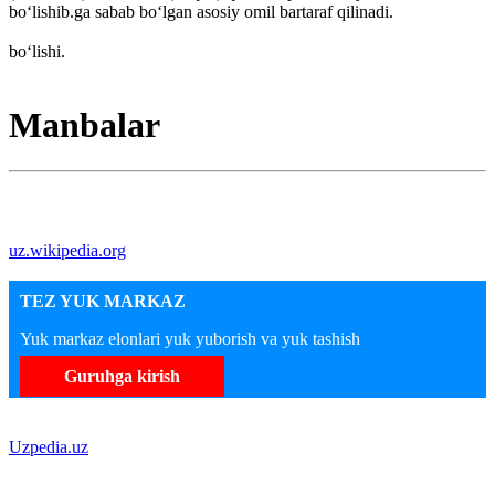
boʻlishib.ga sabab boʻlgan asosiy omil bartaraf qilinadi.
boʻlishi.
Manbalar
uz.wikipedia.org
TEZ YUK MARKAZ
Yuk markaz elonlari yuk yuborish va yuk tashish
Guruhga kirish
Uzpedia.uz