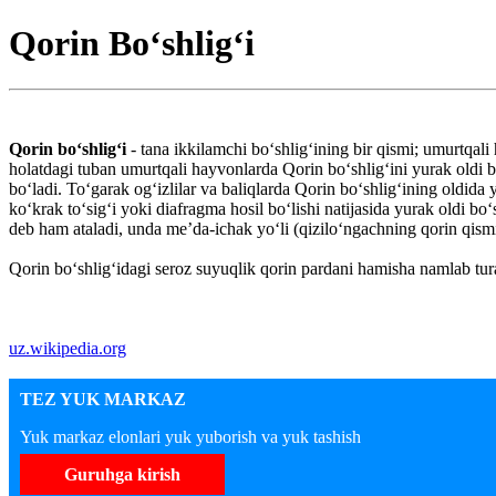
Qorin Boʻshligʻi
Qorin boʻshligʻi
- tana ikkilamchi boʻshligʻining bir qismi; umurtqa
holatdagi tuban umurtqali hayvonlarda Qorin boʻshligʻini yurak oldi bo
boʻladi. Toʻgarak ogʻizlilar va baliqlarda Qorin boʻshligʻining oldida
koʻkrak toʻsigʻi yoki diafragma hosil boʻlishi natijasida yurak oldi b
deb ham ataladi, unda meʼda-ichak yoʻli (qiziloʻngachning qorin qismid
Qorin boʻshligʻidagi seroz suyuqlik qorin pardani hamisha namlab tur
uz.wikipedia.org
TEZ YUK MARKAZ
Yuk markaz elonlari yuk yuborish va yuk tashish
Guruhga kirish