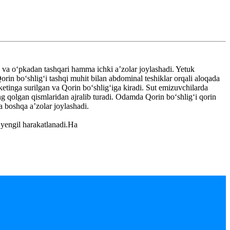
k va oʻpkadan tashqari hamma ichki aʼzolar joylashadi. Yetuk
orin boʻshligʻi tashqi muhit bilan abdominal teshiklar orqali aloqada
 ketinga surilgan va Qorin boʻshligʻiga kiradi. Sut emizuvchilarda
ing qolgan qismlaridan ajralib turadi. Odamda Qorin boʻshligʻi qorin
a boshqa aʼzolar joylashadi.
 yengil harakatlanadi.Ha