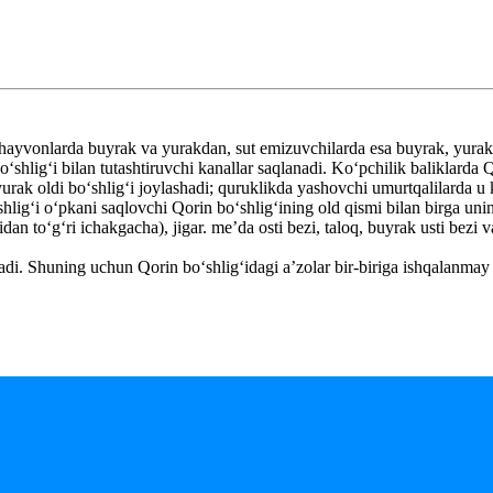
li hayvonlarda buyrak va yurakdan, sut emizuvchilarda esa buyrak, yura
ʻshligʻi bilan tutashtiruvchi kanallar saqlanadi. Koʻpchilik baliklarda Q
 yurak oldi boʻshligʻi joylashadi; quruklikda yashovchi umurtqalilarda u
oʻshligʻi oʻpkani saqlovchi Qorin boʻshligʻining old qismi bilan birga un
an toʻgʻri ichakgacha), jigar. meʼda osti bezi, taloq, buyrak usti bezi v
adi. Shuning uchun Qorin boʻshligʻidagi aʼzolar bir-biriga ishqalanmay