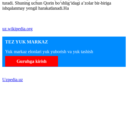
turadi. Shuning uchun Qorin boʻshligʻidagi aʼzolar bir-biriga
ishqalanmay yengil harakatlanadi.Ha
uz.wikipedia.org
TEZ YUK MARKAZ
Yuk markaz elonlari yuk yuborish va yuk tashish
Guruhga kirish
Uzpedia.uz