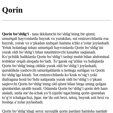
Qorin
Qorin boʻshligʻi
- tana ikkilamchi boʻshligʻining bir qismi;
umurtqali hayvonlarda buyrak va yurakdan, sut emizuvchilarda esa
buyrak, yurak va oʻpkadan tashqari hamma ichki aʼzolar joylashadi.
Yetuk holatdagi tuban umurtqali hayvonlarda Qorin boʻshligʻini
yurak oldi boʻshligʻi bilan tutashtiruvchi kanallar saqlanadi.
Koʻpchilik baliklarda Qorin boʻshligʻi tashqi muhit bilan abdominal
teshiklar orqali aloqada boʻladi. Toʻgarak ogʻizlilar va baliqlarda
Qorin boʻshligʻining oldida yurak oldi boʻshligʻi joylashadi;
quruklikda yashovchi umurtqalilarda u ketinga surilgan va Qorin
boʻshligʻiga kiradi. Sut emizuvchilarda koʻkrak toʻsigʻi yoki
diafragma hosil boʻlishi natijasida yurak oldi boʻshligʻi oʻpkani
saqlovchi Qorin boʻshligʻining old qismi bilan birga uning qolgan
qismlaridan ajralib turadi. Odamda Qorin boʻshligʻi qorin deb ham
ataladi, unda meʼda-ichak yoʻli (qiziloʻngachning qorin qismidan
toʻgʻri ichakgacha), jigar. meʼda osti bezi, taloq, buyrak usti bezi va
boshqa aʼzolar joylashadi.
Qorin boʻshligʻidagi seroz suyuqlik qorin pardani hamisha namlab