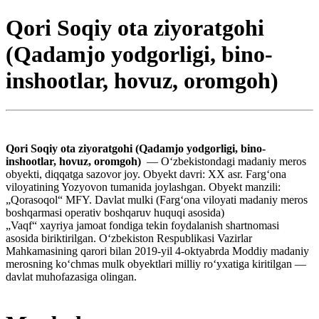
Qori Soqiy ota ziyoratgohi
(Qadamjo yodgorligi, bino-
inshootlar, hovuz, oromgoh)
Qori Soqiy ota ziyoratgohi (Qadamjo yodgorligi, bino-
inshootlar, hovuz, oromgoh)
— Oʻzbekistondagi madaniy meros
obyekti, diqqatga sazovor joy. Obyekt davri: XX asr. Fargʻona
viloyatining Yozyovon tumanida joylashgan. Obyekt manzili:
„Qorasoqol“ MFY. Davlat mulki (Fargʻona viloyati madaniy meros
boshqarmasi operativ boshqaruv huquqi asosida)
„Vaqf“ xayriya jamoat fondiga tekin foydalanish shartnomasi
asosida biriktirilgan. Oʻzbekiston Respublikasi Vazirlar
Mahkamasining qarori bilan 2019-yil 4-oktyabrda Moddiy madaniy
merosning koʻchmas mulk obyektlari milliy roʻyxatiga kiritilgan —
davlat muhofazasiga olingan.