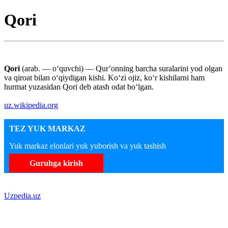
Qori
Qori
(arab. — oʻquvchi) — Qurʼonning barcha suralarini yod olgan
va qiroat bilan oʻqiydigan kishi. Koʻzi ojiz, koʻr kishilarni ham
hurmat yuzasidan Qori deb atash odat boʻlgan.
uz.wikipedia.org
TEZ YUK MARKAZ
Yuk markaz elonlari yuk yuborish va yuk tashish
Guruhga kirish
Uzpedia.uz