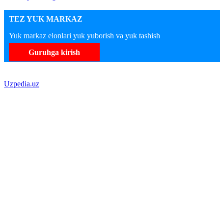
TEZ YUK MARKAZ
Yuk markaz elonlari yuk yuborish va yuk tashish
Guruhga kirish
Uzpedia.uz