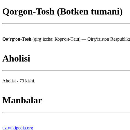
Qorgon-Tosh (Botken tumani)
Qoʻrgʻon-Tosh
(qirgʻizcha: Коргон-Таш) — Qirgʻiziston Respublikasi
Aholisi
Aholisi - 79 kishi.
Manbalar
uz.wikipedia.org