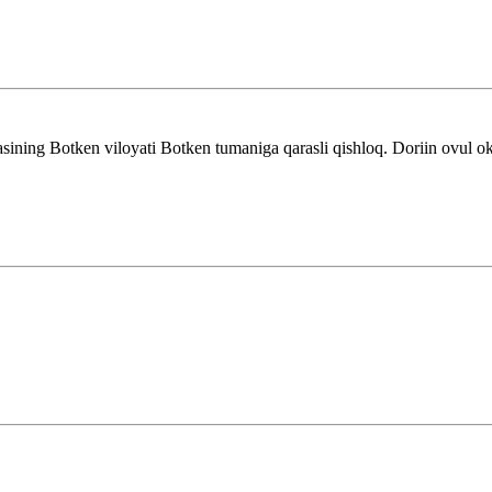
ning Botken viloyati Botken tumaniga qarasli qishloq. Doriin ovul okr