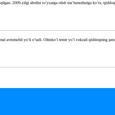
 qilgan. 2009-yilgi aholini roʻyxatga olish maʼlumotlariga koʻra, qishl
 avtomobil yoʻli oʻtadi. Oltinkoʻl temir yoʻl vokzali qishloqning janu