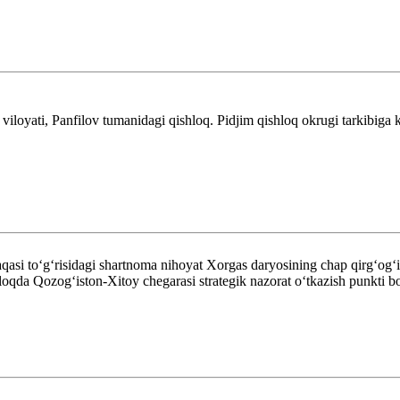
loyati, Panfilov tumanidagi qishloq. Pidjim qishloq okrugi tarkibiga 
ntaqasi toʻgʻrisidagi shartnoma nihoyat Xorgas daryosining chap qirgʻo
hloqda Qozog‘iston-Xitoy chegarasi strategik nazorat o‘tkazish punkti bo