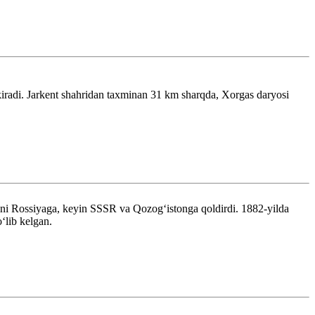
kiradi. Jarkent shahridan taxminan 31 km sharqda, Xorgas daryosi
gʻini Rossiyaga, keyin SSSR va Qozogʻistonga qoldirdi. 1882-yilda
ʻlib kelgan.