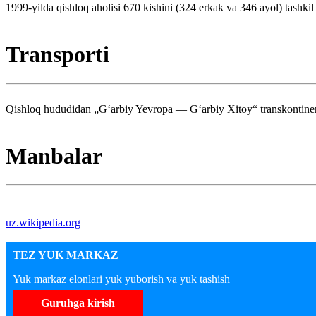
1999-yilda qishloq aholisi 670 kishini (324 erkak va 346 ayol) tashkil
Transporti
Qishloq hududidan „Gʻarbiy Yevropa — Gʻarbiy Xitoy“ transkontinental
Manbalar
uz.wikipedia.org
TEZ YUK MARKAZ
Yuk markaz elonlari yuk yuborish va yuk tashish
Guruhga kirish