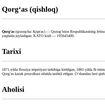
Qorgʻas (qishloq)
Qorgʻas
(qozoqcha: Қорғас) — Qozogʻiston Respublikasining Jetisu vi
yaqinida joylashgan. KATO kodi — 195645400.
Tarixi
1871-yilda Rossiya imperiyasi tarkibiga kiritilgan, 1881-yilda Ili mi
Qorgʻas kazak posyolkasi sifatida tashkil etilgan. O‘shandan beri qis
Aholisi