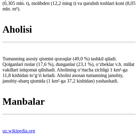
(0,305 mln. t), molibden (12,2 ming t) va qurulish toshlari koni (8,05
mln. m³).
Aholisi
Tumanning asosiy qismini qozoqlar (49,0 %) tashkil qiladi.
Qolganlari ruslar (17,6 %), dunganlar (23,1 %), oʻzbeklar v.h. millat
vakillari istiqomat qilishadi. Aholining oʻrtacha zichligi 1 km²-ga
11,8 kishidan toʻgʻri keladi. Aholisi asosan tumanning janubiy,
janubiy-sharq qismida (1 km²-ga 37,2 kishidan) yashashadi.
Manbalar
uz.wikipedia.org