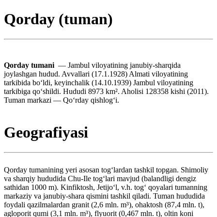
Qorday (tuman)
Qorday tumani
— Jambul viloyatining janubiy-sharqida
joylashgan hudud. Avvallari (17.1.1928) Almati viloyatining
tarkibida boʻldi, keyinchalik (14.10.1939) Jambul viloyatining
tarkibiga qoʻshildi. Hududi 8973 km². Aholisi 128358 kishi (2011).
Tuman markazi — Qoʻrday qishlogʻi.
Geografiyasi
Qorday tumanining yeri asosan togʻlardan tashkil topgan. Shimoliy
va sharqiy hududida Chu-Ile togʻlari mavjud (balandligi dengiz
sathidan 1000 m). Kinfiktosh, Jetijoʻl, v.h. togʻ qoyalari tumanning
markaziy va janubiy-shara qismini tashkil qiladi. Tuman hududida
foydali qazilmalardan granit (2,6 mln. m³), ohaktosh (87,4 mln. t),
agloporit qumi (3,1 mln. m³), flyuorit (0,467 mln. t), oltin koni