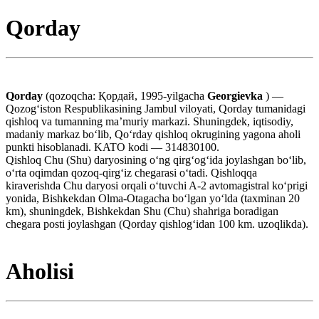
Qorday
Qorday
(qozoqcha: Қордай, 1995-yilgacha
Georgievka
) —
Qozogʻiston Respublikasining Jambul viloyati, Qorday tumanidagi
qishloq va tumanning maʼmuriy markazi. Shuningdek, iqtisodiy,
madaniy markaz boʻlib, Qoʻrday qishloq okrugining yagona aholi
punkti hisoblanadi. KATO kodi — 314830100.
Qishloq Chu (Shu) daryosining oʻng qirgʻogʻida joylashgan boʻlib,
oʻrta oqimdan qozoq-qirgʻiz chegarasi oʻtadi. Qishloqqa
kiraverishda Chu daryosi orqali oʻtuvchi A-2 avtomagistral koʻprigi
yonida, Bishkekdan Olma-Otagacha boʻlgan yoʻlda (taxminan 20
km), shuningdek, Bishkekdan Shu (Chu) shahriga boradigan
chegara posti joylashgan (Qorday qishlogʻidan 100 km. uzoqlikda).
Aholisi