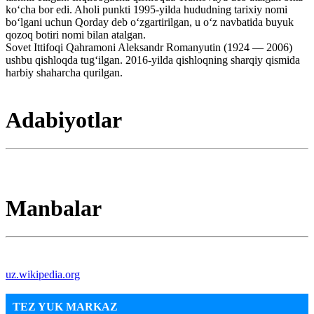
koʻcha bor edi. Aholi punkti 1995-yilda hududning tarixiy nomi
boʻlgani uchun Qorday deb oʻzgartirilgan, u oʻz navbatida buyuk
qozoq botiri nomi bilan atalgan.
Sovet Ittifoqi Qahramoni Aleksandr Romanyutin (1924 — 2006)
ushbu qishloqda tugʻilgan. 2016-yilda qishloqning sharqiy qismida
harbiy shaharcha qurilgan.
Adabiyotlar
Manbalar
uz.wikipedia.org
TEZ YUK MARKAZ