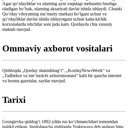
Agar qoʻrdayliklar va ularning ayni vaqtdagi mehnatini hisobga
oladigan boʻlsak, ularning aksariyati davlat ishida ishlaydi. Chunki
Qoʻrday viloyatning maʼmuriy markazi boʻlgani uchun va
qoʻrdayliklar davlat ishida ishlayotgani uchun katta-kichik
korxonalarda ishchilar soni juda kam. Qordayda chta xususiy
maktab mavjud.
Ommaviy axborot vositalari
Qishloqda „Qorday shamshiragʻi“, „KordayNewsWeek“ va
„Tadbirkor va isteʼmolchi axborotnomasi“ kabi bir qancha internet
va bosma gazetalar, saytlar mavjud.
Tarixi
Georgievka qishlogʻi 1892-yilda rus koʻchmanchilari tomonidan
tashkil etilgan. Inqilobgacha qishloqda Traktovaya deb atalgan bitta