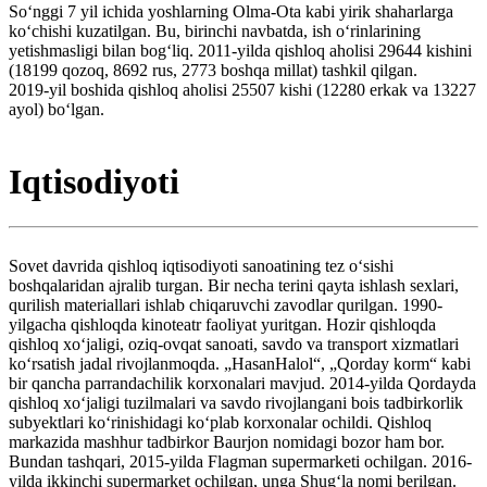
Soʻnggi 7 yil ichida yoshlarning Olma-Ota kabi yirik shaharlarga
koʻchishi kuzatilgan. Bu, birinchi navbatda, ish oʻrinlarining
yetishmasligi bilan bogʻliq. 2011-yilda qishloq aholisi 29644 kishini
(18199 qozoq, 8692 rus, 2773 boshqa millat) tashkil qilgan.
2019-yil boshida qishloq aholisi 25507 kishi (12280 erkak va 13227
ayol) boʻlgan.
Iqtisodiyoti
Sovet davrida qishloq iqtisodiyoti sanoatining tez oʻsishi
boshqalaridan ajralib turgan. Bir necha terini qayta ishlash sexlari,
qurilish materiallari ishlab chiqaruvchi zavodlar qurilgan. 1990-
yilgacha qishloqda kinoteatr faoliyat yuritgan. Hozir qishloqda
qishloq xoʻjaligi, oziq-ovqat sanoati, savdo va transport xizmatlari
koʻrsatish jadal rivojlanmoqda. „HasanHalol“, „Qorday korm“ kabi
bir qancha parrandachilik korxonalari mavjud. 2014-yilda Qordayda
qishloq xoʻjaligi tuzilmalari va savdo rivojlangani bois tadbirkorlik
subyektlari koʻrinishidagi koʻplab korxonalar ochildi. Qishloq
markazida mashhur tadbirkor Baurjon nomidagi bozor ham bor.
Bundan tashqari, 2015-yilda Flagman supermarketi ochilgan. 2016-
yilda ikkinchi supermarket ochilgan, unga Shugʻla nomi berilgan.