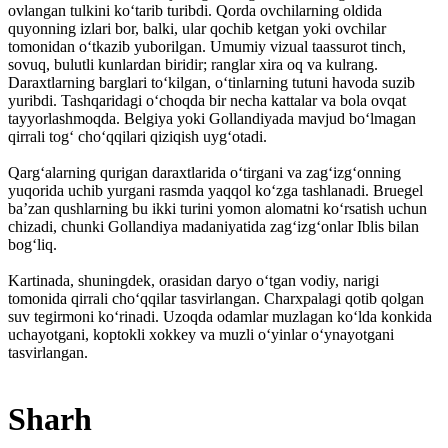
ovlangan tulkini koʻtarib turibdi. Qorda ovchilarning oldida
quyonning izlari bor, balki, ular qochib ketgan yoki ovchilar
tomonidan oʻtkazib yuborilgan. Umumiy vizual taassurot tinch,
sovuq, bulutli kunlardan biridir; ranglar xira oq va kulrang.
Daraxtlarning barglari toʻkilgan, oʻtinlarning tutuni havoda suzib
yuribdi. Tashqaridagi oʻchoqda bir necha kattalar va bola ovqat
tayyorlashmoqda. Belgiya yoki Gollandiyada mavjud boʻlmagan
qirrali togʻ choʻqqilari qiziqish uygʻotadi.
Qargʻalarning qurigan daraxtlarida oʻtirgani va zagʻizgʻonning
yuqorida uchib yurgani rasmda yaqqol koʻzga tashlanadi. Bruegel
baʼzan qushlarning bu ikki turini yomon alomatni koʻrsatish uchun
chizadi, chunki Gollandiya madaniyatida zagʻizgʻonlar Iblis bilan
bogʻliq.
Kartinada, shuningdek, orasidan daryo oʻtgan vodiy, narigi
tomonida qirrali choʻqqilar tasvirlangan. Charxpalagi qotib qolgan
suv tegirmoni koʻrinadi. Uzoqda odamlar muzlagan koʻlda konkida
uchayotgani, koptokli xokkey va muzli oʻyinlar oʻynayotgani
tasvirlangan.
Sharh