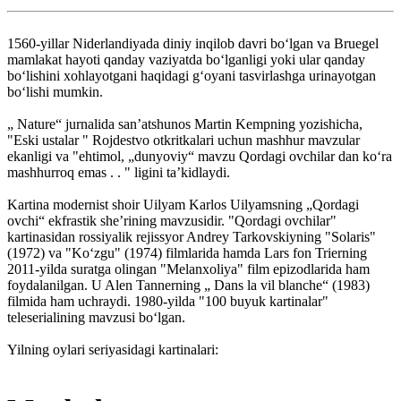
1560-yillar Niderlandiyada diniy inqilob davri boʻlgan va Bruegel
mamlakat hayoti qanday vaziyatda boʻlganligi yoki ular qanday
boʻlishini xohlayotgani haqidagi gʻoyani tasvirlashga urinayotgan
boʻlishi mumkin.
„ Nature“ jurnalida sanʼatshunos Martin Kempning yozishicha,
"Eski ustalar " Rojdestvo otkritkalari uchun mashhur mavzular
ekanligi va "ehtimol, „dunyoviy“ mavzu Qordagi ovchilar dan koʻra
mashhurroq emas . . " ligini taʼkidlaydi.
Kartina modernist shoir Uilyam Karlos Uilyamsning „Qordagi
ovchi“ ekfrastik sheʼrining mavzusidir. "Qordagi ovchilar"
kartinasidan rossiyalik rejissyor Andrey Tarkovskiyning "Solaris"
(1972) va "Koʻzgu" (1974) filmlarida hamda Lars fon Trierning
2011-yilda suratga olingan "Melanxoliya" film epizodlarida ham
foydalanilgan. U Alen Tannerning „ Dans la vil blanche“ (1983)
filmida ham uchraydi. 1980-yilda "100 buyuk kartinalar"
teleserialining mavzusi boʻlgan.
Yilning oylari seriyasidagi kartinalari: