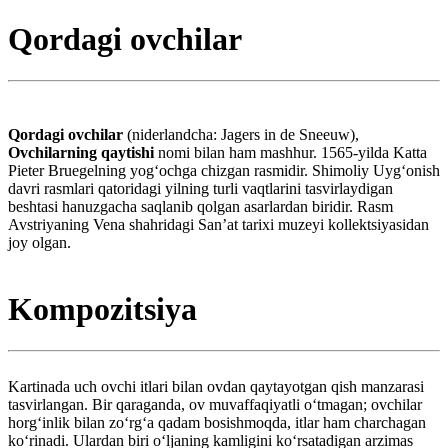
Qordagi ovchilar
Qordagi ovchilar
(niderlandcha: Jagers in de Sneeuw),
Ovchilarning qaytishi
nomi bilan ham mashhur. 1565-yilda Katta
Pieter Bruegelning yogʻochga chizgan rasmidir. Shimoliy Uygʻonish
davri rasmlari qatoridagi yilning turli vaqtlarini tasvirlaydigan
beshtasi hanuzgacha saqlanib qolgan asarlardan biridir. Rasm
Avstriyaning Vena shahridagi Sanʼat tarixi muzeyi kollektsiyasidan
joy olgan.
Kompozitsiya
Kartinada uch ovchi itlari bilan ovdan qaytayotgan qish manzarasi
tasvirlangan. Bir qaraganda, ov muvaffaqiyatli oʻtmagan; ovchilar
horgʻinlik bilan zoʻrgʻa qadam bosishmoqda, itlar ham charchagan
koʻrinadi. Ulardan biri oʻljaning kamligini koʻrsatadigan arzimas