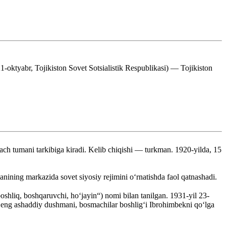
1-oktyabr, Tojikiston Sovet Sotsialistik Respublikasi) — Tojikiston
ch tumani tarkibiga kiradi. Kelib chiqishi — turkman. 1920-yilda, 15
nining markazida sovet siyosiy rejimini oʻrnatishda faol qatnashadi.
oshliq, boshqaruvchi, hoʻjayin“) nomi bilan tanilgan. 1931-yil 23-
eng ashaddiy dushmani, bosmachilar boshlig‘i Ibrohimbekni qo‘lga