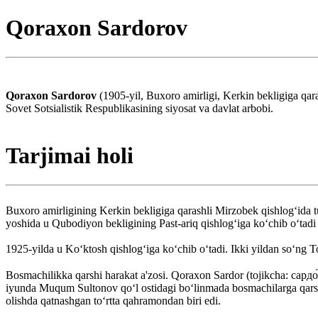
Qoraxon Sardorov
Qoraxon Sardorov
(1905-yil, Buxoro amirligi, Kerkin bekligiga qar
Sovet Sotsialistik Respublikasining siyosat va davlat arbobi.
Tarjimai holi
Buxoro amirligining Kerkin bekligiga qarashli Mirzobek qishlog‘ida 
yoshida u Qubodiyon bekligining Past-ariq qishlog‘iga ko‘chib o‘tadi 
1925-yilda u Koʻktosh qishlogʻiga koʻchib oʻtadi. Ikki yildan soʻng T
Bosmachilikka qarshi harakat a'zosi. Qoraxon Sardor (tojikcha: сард
iyunda Muqum Sultonov qoʻl ostidagi boʻlinmada bosmachilarga qarsh
olishda qatnashgan to‘rtta qahramondan biri edi.