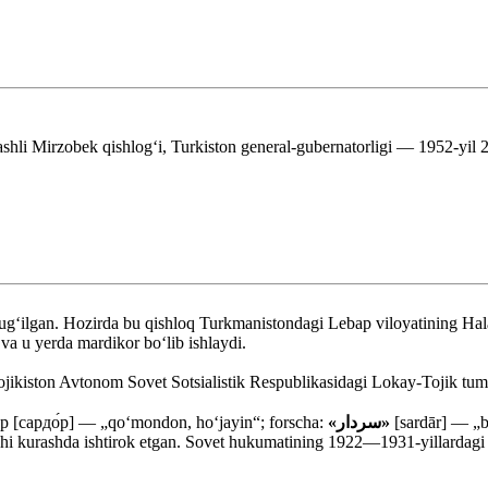
ashli Mirzobek qishlog‘i, Turkiston general-gubernatorligi — 1952-yil 2
tug‘ilgan. Hozirda bu qishloq Turkmanistondagi Lebap viloyatining Hala
va u yerda mardikor bo‘lib ishlaydi.
ojikiston Avtonom Sovet Sotsialistik Respublikasidagi Lokay-Tojik tuma
о́р [сардо́р] — „qoʻmondon, hoʻjayin“; forscha:
«سردار»
[sardār] — „b
i kurashda ishtirok etgan. Sovet hukumatining 1922—1931-yillardagi 