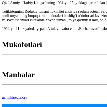
Qizil Armiya Harbiy Kengashining 1931-yil 27-iyuldagi qarori bilan 1
Tojikistonning Rudakiy tumani hokimligi arxivida saqlanayotgan Sarda
sonli otryadining huquq-tartibot idoralari boshligʻi oʻrinbosari la
va sovet ishchilari kurslarida Yovon tuman ijroiya qoʻmitasi raisi, so
1952-yil 21-oktyabrda gepatit A tufayli vafot etdi. „Bachamazor“ qabri
Mukofotlari
Manbalar
uz.wikipedia.org