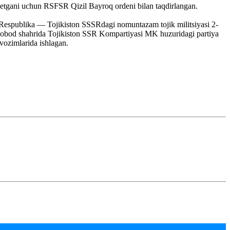
ok etgani uchun RSFSR Qizil Bayroq ordeni bilan taqdirlangan.
i Respublika — Tojikiston SSSRdagi nomuntazam tojik militsiyasi 2-
linobod shahrida Tojikiston SSR Kompartiyasi MK huzuridagi partiya
avozimlarida ishlagan.