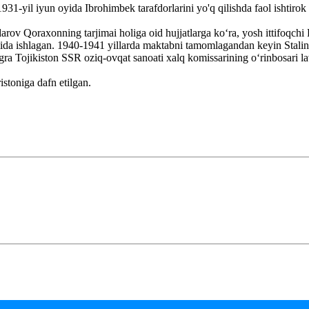
931-yil iyun oyida Ibrohimbek tarafdorlarini yo'q qilishda faol ishtir
rov Qoraxonning tarjimai holiga oid hujjatlarga koʻra, yosh ittifoqch
vozimida ishlagan. 1940-1941 yillarda maktabni tamomlagandan keyin Sta
ʻngra Tojikiston SSR oziq-ovqat sanoati xalq komissarining oʻrinbosari l
stoniga dafn etilgan.