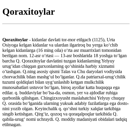
Qoraxitoylar
Qoraxitoylar
- kidanlar davlati tor-mor etilgach (1125), Urta
Osiyoga kelgan kidanlar va ulardan ilgariroq bu yerga koʻchib
kelgan kidanlarga (16 ming oila) oʻrta asr muarrixlari tomonidan
berilgan nom. 12-asr oʻrtasi — 13-asr boshlarida 18 yoshga toʻlgan
barcha Q. Qoraxitoylar davlatini tuzgan kidanlarning Yelyuy
urugʻidan chiqqan gurxonlarning qoʻshinida harbiy xizmatni
oʻtashgan. Q.ning asosiy qismi Talas va Chu daryolari vodiysida
chorvachilik bilan mashgʻul boʻlganlar. Q.da patriarxal-urugʻchilik
tuzumi qoldiqlari bilan uygʻunlashib ketgan mulkchilik
munosabatlari ustuvor boʻlgan, biroq ayollar katta huquqqa ega
edilar. q. buddaviylar boʻlsa-da, osmon, yer va ajdodlar ruhiga
qurbonlik qilishgan. Chingizxoyusht maslahatchisi Yelyuy chuqay
Q. orasida boʻlganida ularning yuksak adabiy fazilatlarga ega dosto-
nini yozib olgan. Keyinchalik q. qoʻshni turkiy xalqlar tarkibiga
singib ketishgan. Qirgʻiz, qozoq va qoraqalpoqlar tarkibida Q.
qabila-urugʻ nomi uchraydi. Q. moddiy madaniyati obidalari tadqiq
etilmagan.