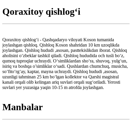
Qoraxitoy qishlogʻi
Qoraxitoy qishlogʻi - Qashqadaryo viloyati Koson tumanida
joylashgan qishloq. Qishloq Koson shahridan 10 km uzoqlikda
joylashgan. Qishloq hududi ,asosan, pasttekislikdan iborat. Qishloq
aholisini oʻzbeklar tashkil qiladi. Qishloq hududida och tusli boʻz,
qumoq tuproqlar uchraydi. Oʻsimliklardan shoʻra, shuvoq, yulgʻun,
isiriq va boshqa o’simliklar oʻsadi. Qushlardan chumchuq, musicha,
soʻfitoʻrgʻay, kaptar, mayna uchraydi. Qishloq hududi ,asosan,
uzunligi tahminan 25 km boʻlgan kollektor va Qarshi magistral
kanali orqali olib kelingan ariq suvlari orqali sugʻoriladi. Yerosti
suvlari yer yuzasiga yaqin 10-15 m atrofda joylashgan.
Manbalar