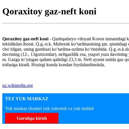
Qoraxitoy gaz-neft koni
Qoraxitoy gaz-neft koni
- Qashqadaryo viloyati Koson tumanidagi ko
tekislikdan iborat. Q.g.-n.k. Muborak koʻtarilmasining jan. qismidag
choʻzilgan, uning gumbazi koʻtarilma-uzilma koʻrinishida. Q.g.-n.k.da 
davrining (12-, 13gorizontlar), neftgazlilik esa, yuqori yura davrinin
m. Gazga toʻyingan qatlam qalinligi 23,3 m. Neft uyumi ustida gaz qo
toifasiga kiradi. Hozirgi kunda kondan foydalanilmokda.
uz.wikipedia.org
TEZ YUK MARKAZ
Yuk markaz elonlari yuk yuborish va yuk tashish
Guruhga kirish