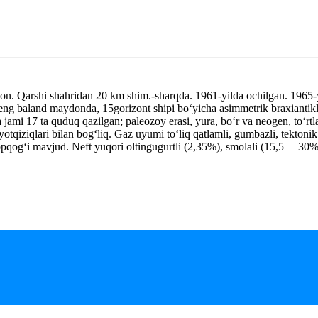
n. Qarshi shahridan 20 km shim.-sharqda. 1961-yilda ochilgan. 1965-y
i eng baland maydonda, 15gorizont shipi boʻyicha asimmetrik braxianti
jami 17 ta quduq qazilgan; paleozoy erasi, yura, boʻr va neogen, toʻrtl
g yotqiziqlari bilan bogʻliq. Gaz uyumi toʻliq qatlamli, gumbazli, tekt
pqogʻi mavjud. Neft yuqori oltingugurtli (2,35%), smolali (15,5— 30%),