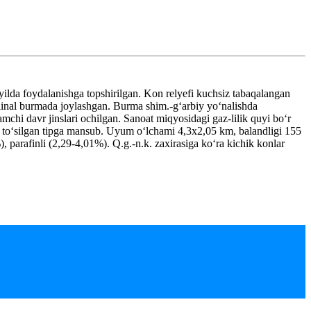
ilda foydalanishga topshirilgan. Kon relyefi kuchsiz tabaqalangan
klinal burmada joylashgan. Burma shim.-gʻarbiy yoʻnalishda
amchi davr jinslari ochilgan. Sanoat miqyosidagi gaz-lilik quyi boʻr
onik toʻsilgan tipga mansub. Uyum oʻlchami 4,3x2,05 km, balandligi 155
 parafinli (2,29-4,01%). Q.g.-n.k. zaxirasiga koʻra kichik konlar