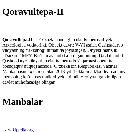
Qoravultepa-II
Qoravultepa-II
— Oʻzbekistondagi madaniy meros obyekti.
Arxeologiya yodgorligi. Obyekt davri: V-VI asrlar. Qashqadaryo
viloyatining Yakkabogʻ tumanida joylashgan. Obyekt manzili:
“Darxon” MFY. Koʻchmas mulkka boʻlgan huquq: Davlat mulki.
Qashqadaryo viloyati madaniy meros boshqarmasi operativ
boshqaquv huquqi asosida. Oʻzbekiston Respublikasi Vazirlar
Mahkamasining qarori bilan 2019-yil 4-oktabrda Moddiy madaniy
merosning koʻchmas mulk obyektlari milliy roʻyxatiga kiritilgan —
davlat muhofazasiga olingan.
Manbalar
uz.wikipedia.org