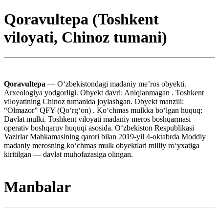
Qoravultepa (Toshkent
viloyati, Chinoz tumani)
Qoravultepa
— Oʻzbekistondagi madaniy meʼros obyekti.
Arxeologiya yodgorligi. Obyekt davri: Aniqlanmagan . Toshkent
viloyatining Chinoz tumanida joylashgan. Obyekt manzili:
“Olmazor” QFY (Qoʻrgʻon) . Koʻchmas mulkka boʻlgan huquq:
Davlat mulki. Toshkent viloyati madaniy meros boshqarmasi
operativ boshqaruv huquqi asosida. Oʻzbekiston Respublikasi
Vazirlar Mahkamasining qarori bilan 2019-yil 4-oktabrda Moddiy
madaniy merosning koʻchmas mulk obyektlari milliy roʻyxatiga
kiritilgan — davlat muhofazasiga olingan.
Manbalar