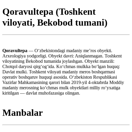
Qoravultepa (Toshkent
viloyati, Bekobod tumani)
Qoravultepa
— Oʻzbekistondagi madaniy meʼros obyekti.
Arxeologiya yodgorligi. Obyekt davri: Aniqlanmagan. Toshkent
viloyatining Bekobod tumanida joylashgan. Obyekt manzili:
Chotqol daryosi qirgʻogʻida. Koʻchmas mulkka boʻlgan huquq:
Davlat mulki. Toshkent viloyati madaniy meros boshqarmasi
operativ boshqaruv huquqi asosida. Oʻzbekiston Respublikasi
Vazirlar Mahkamasining qarori bilan 2019-yil 4-oktabrda Moddiy
madaniy merosning koʻchmas mulk obyektlari milliy roʻyxatiga
kiritilgan — davlat muhofazasiga olingan.
Manbalar