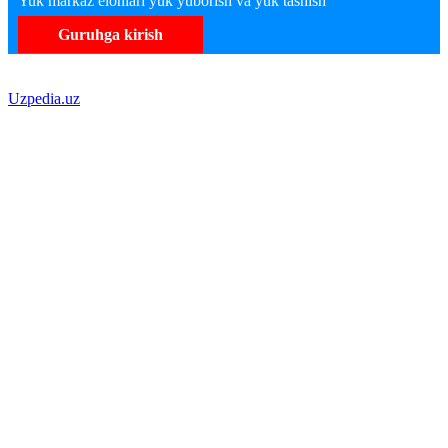
Yuk markaz elonlari yuk yuborish va yuk tashish
Guruhga kirish
Uzpedia.uz