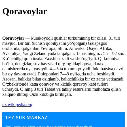
Qoravoylar
Qoravoylar
— kurakoyoqli qushlar turkumining bir oilasi. 31 turi
mavjud. Bir turi (uchish qobiliyatini yoʻqotgan) Galapagos
orollarida, qolganlari Yevropa, Shim. Amerika, Osiyo, Afrika,
Avstraliya, Yangi Zelandiyada tarqalgan. Tanasining uz. 55—92 sm.
Koʻpchiligi qora tusda. Yaxshi suzadi va shoʻngʻiydi. Q. koloniya
boʻlib, dengizlar, suv havzalari qirgʻogʻidagi qoya, daraxt,
qamishzorda uya yasaydi. 4—5 ta tuxum qoʻyadi. Inkubatsiya davri
bir oy davom etadi. Poloponlari 7—8 oyli-gida ucha boshlaydi.
Asosan, baliklar bilan oziqlanib, baliqchilikka bir oz zarar yetkazadi.
Oʻzbekistonda katta qoravoy va kichik qoravoy kabi turlari
uchraydi. Q.ning 3 turi Tabiat va tabiiy resurslarni muhofaza qilish
xalqaro ittifoqi Qizil kitobiga kiritilgan.
uz.wikipedia.org
TEZ YUK MARKAZ